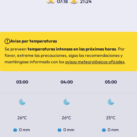
07:18
21:24
Aviso por temperaturas
Se preveen
temperaturas intensas en las próximas horas
. Por
favor, extreme las precauciones, sigas las recomendaciones y
manténgase informado con los
avisos meteorológicos oficiales
.
03:00
04:00
05:00
26ºC
26ºC
25ºC
0 mm
0 mm
0 mm