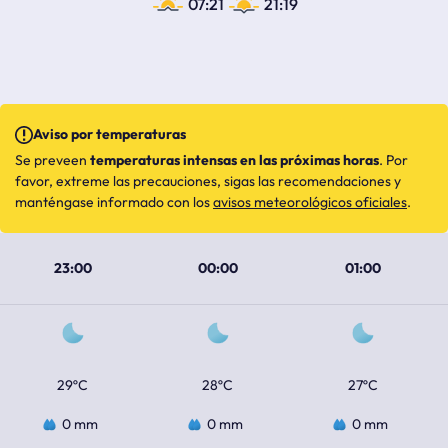
07:21
21:19
Aviso por temperaturas
Se preveen
temperaturas intensas en las próximas horas
. Por
favor, extreme las precauciones, sigas las recomendaciones y
manténgase informado con los
avisos meteorológicos oficiales
.
23:00
00:00
01:00
29ºC
28ºC
27ºC
0 mm
0 mm
0 mm