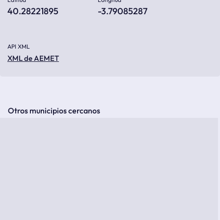
40.28221895
-3.79085287
API XML
XML de AEMET
Otros municipios cercanos