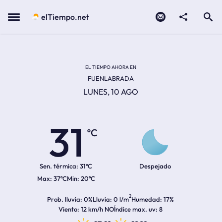
Contacto
compartir
Open search
Menu
elTiempo.net
Temperatura actual:
Temperatura máxima:
Temperatura mínima:
Hora de amanecer
Hora de anochecer
EL TIEMPO AHORA EN
FUENLABRADA
LUNES, 10 AGO
31
ºC
Sen. térmica:
31ºC
Despejado
37ºC
20ºC
2
Prob. lluvia
0%
Lluvia
0 l/m
Humedad
17%
Viento
12 km/h NO
Índice max. uv
8