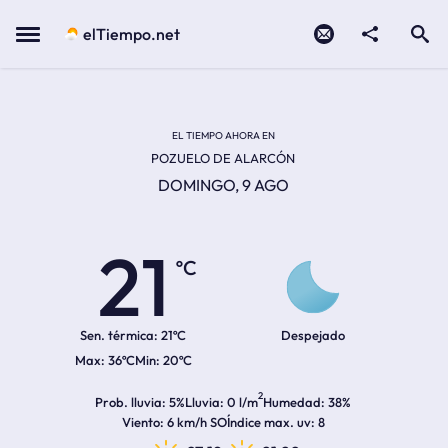
Contacto
compartir
Open search
Menu
elTiempo.net
Temperatura actual:
Temperatura máxima:
Temperatura mínima:
Hora de amanecer
Hora de anochecer
EL TIEMPO AHORA EN
POZUELO DE ALARCÓN
DOMINGO, 9 AGO
21
ºC
Sen. térmica:
21ºC
Despejado
36ºC
20ºC
2
Prob. lluvia
5%
Lluvia
0 l/m
Humedad
38%
Viento
6 km/h SO
Índice max. uv
8