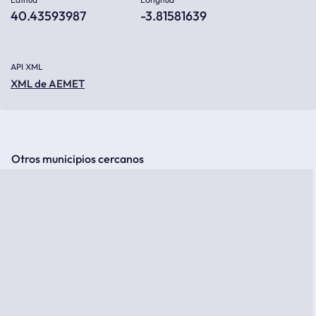
40.43593987
-3.81581639
API XML
XML de AEMET
Otros municipios cercanos