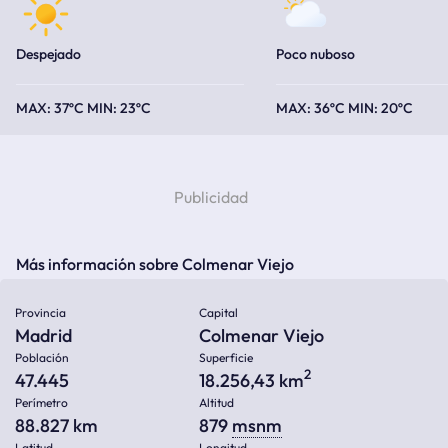
Despejado
Poco nuboso
37ºC
23ºC
36ºC
20ºC
Más información sobre Colmenar Viejo
Provincia
Capital
Madrid
Colmenar Viejo
Población
Superficie
2
47.445
18.256,43 km
Perímetro
Altitud
88.827 km
879
msnm
Latitud
Longitud