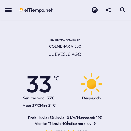
Contacto
compartir
Open search
Menu
elTiempo.net
Temperatura actual:
Temperatura máxima:
Temperatura mínima:
Hora de amanecer
Hora de anochecer
EL TIEMPO AHORA EN
COLMENAR VIEJO
JUEVES, 6 AGO
33
ºC
Sen. térmica:
33ºC
Despejado
37ºC
21ºC
2
Prob. lluvia
5%
Lluvia
0 l/m
Humedad
19%
Viento
11 km/h NO
Índice max. uv
9