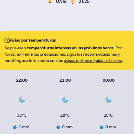
07:16
21:25
Aviso por temperaturas
Se preveen
temperaturas intensas en las próximas horas
. Por
favor, extreme las precauciones, sigas las recomendaciones y
manténgase informado con los
avisos meteorológicos oficiales
.
22:00
23:00
00:00
30ºC
28ºC
28ºC
0 mm
0 mm
0 mm