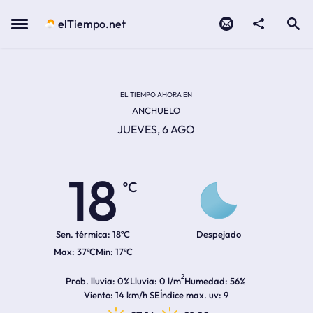
Contacto
compartir
Open search
Menu
elTiempo.net
Temperatura actual:
Temperatura máxima:
Temperatura mínima:
Hora de amanecer
Hora de anochecer
EL TIEMPO AHORA EN
ANCHUELO
JUEVES, 6 AGO
18
ºC
Sen. térmica:
18ºC
Despejado
37ºC
17ºC
2
Prob. lluvia
0%
Lluvia
0 l/m
Humedad
56%
Viento
14 km/h SE
Índice max. uv
9