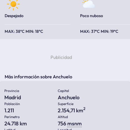
Despejado
Poco nuboso
38ºC
18ºC
37ºC
19ºC
Más información sobre Anchuelo
Provincia
Capital
Madrid
Anchuelo
Población
Superficie
2
1.211
2.154,71 km
Perímetro
Altitud
24.718 km
756
msnm
Latitud
Longitud