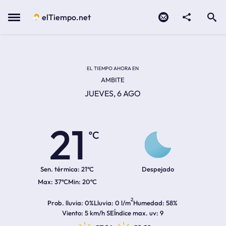
Contacto
compartir
Open search
Menu
elTiempo.net
Temperatura actual:
Temperatura máxima:
Temperatura mínima:
Hora de amanecer
Hora de anochecer
EL TIEMPO AHORA EN
AMBITE
JUEVES, 6 AGO
21
ºC
Sen. térmica:
21ºC
Despejado
37ºC
20ºC
2
Prob. lluvia
0%
Lluvia
0 l/m
Humedad
58%
Viento
5 km/h SE
Índice max. uv
9