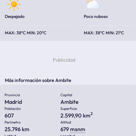
Despejado
Poco nuboso
38ºC
20ºC
38ºC
21ºC
Más información sobre Ambite
Provincia
Capital
Madrid
Ambite
Población
Superficie
2
607
2.599,90 km
Perímetro
Altitud
25.796 km
679
msnm
Latitud
Longitud