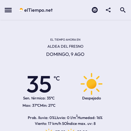
Contacto
compartir
Open search
Menu
elTiempo.net
Temperatura actual:
Temperatura máxima:
Temperatura mínima:
Hora de amanecer
Hora de anochecer
EL TIEMPO AHORA EN
ALDEA DEL FRESNO
DOMINGO, 9 AGO
35
ºC
Sen. térmica:
35ºC
Despejado
37ºC
21ºC
2
Prob. lluvia
0%
Lluvia
0 l/m
Humedad
16%
Viento
17 km/h SO
Índice max. uv
8