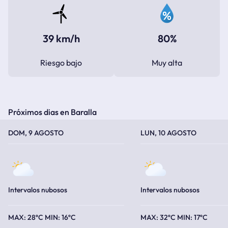
39 km/h
80%
Riesgo bajo
Muy alta
Próximos dias en Baralla
TEMPERATURA MÁXIMA
TEMPERATURA MÍNIMA
TEMPERATURA MÁXIMA
TEMPERATURA MÍNIMA
DOM, 9 AGOSTO
LUN, 10 AGOSTO
Intervalos nubosos
Intervalos nubosos
28ºC
16ºC
32ºC
17ºC