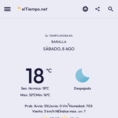
Contacto
compartir
Open search
Menu
elTiempo.net
Temperatura actual:
Temperatura máxima:
Temperatura mínima:
Hora de amanecer
Hora de anochecer
EL TIEMPO AHORA EN
BARALLA
SÁBADO, 8 AGO
18
ºC
Sen. térmica:
18ºC
Despejado
32ºC
16ºC
2
Prob. lluvia
5%
Lluvia
0 l/m
Humedad
70%
Viento
3 km/h NE
Índice max. uv
7