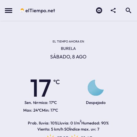
Contacto
compartir
Open search
Menu
elTiempo.net
Temperatura actual:
Temperatura máxima:
Temperatura mínima:
Hora de amanecer
Hora de anochecer
EL TIEMPO AHORA EN
BURELA
SÁBADO, 8 AGO
17
ºC
Sen. térmica:
17ºC
Despejado
24ºC
17ºC
2
Prob. lluvia
10%
Lluvia
0 l/m
Humedad
90%
Viento
5 km/h SO
Índice max. uv
7