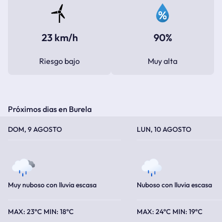
23 km/h
90%
Riesgo bajo
Muy alta
Próximos dias en Burela
TEMPERATURA MÁXIMA
TEMPERATURA MÍNIMA
TEMPERATURA MÁXIMA
TEMPERATURA MÍNIMA
DOM, 9 AGOSTO
LUN, 10 AGOSTO
Muy nuboso con lluvia escasa
Nuboso con lluvia escasa
23ºC
18ºC
24ºC
19ºC