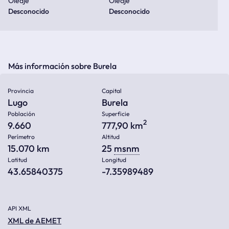
Oleaje
Oleaje
Desconocido
Desconocido
Más información sobre Burela
Provincia
Capital
Lugo
Burela
Población
Superficie
2
9.660
777,90 km
Perímetro
Altitud
15.070 km
25
msnm
Latitud
Longitud
43.65840375
-7.35989489
API XML
XML de AEMET