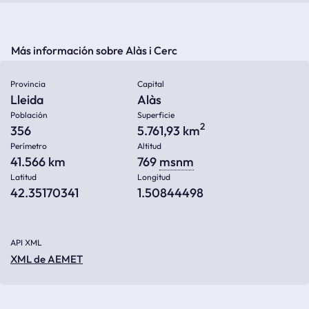
Más información sobre Alàs i Cerc
Provincia
Capital
Lleida
Alàs
Población
Superficie
2
356
5.761,93 km
Perímetro
Altitud
41.566 km
769
msnm
Latitud
Longitud
42.35170341
1.50844498
API XML
XML de AEMET