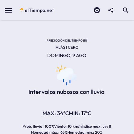
Contacto
compartir
Open search
Menu
elTiempo.net
TEMPERATURA MÁXIMA:
TEMPERATURA MÍNIMA:
PREDICCIÓN DEL TIEMPO EN
ALÀS I CERC
DOMINGO, 9 AGO
Intervalos nubosos con lluvia
34ºC
17ºC
Prob. lluvia
100%
Viento
10 km/h
Índice max. uv
8
Humedad máx.
65%
Humedad mín.
20%