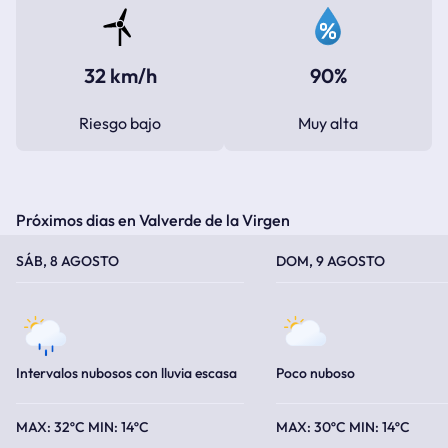
32 km/h
90%
Riesgo bajo
Muy alta
Próximos dias en Valverde de la Virgen
TEMPERATURA MÁXIMA
TEMPERATURA MÍNIMA
TEMPERATURA MÁXIMA
TEMPERATURA MÍNIMA
SÁB, 8 AGOSTO
DOM, 9 AGOSTO
Intervalos nubosos con lluvia escasa
Poco nuboso
32ºC
14ºC
30ºC
14ºC