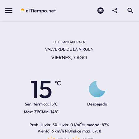
Contacto
compartir
Open search
Menu
elTiempo.net
Temperatura actual:
Temperatura máxima:
Temperatura mínima:
Hora de amanecer
Hora de anochecer
EL TIEMPO AHORA EN
VALVERDE DE LA VIRGEN
VIERNES, 7 AGO
15
ºC
Sen. térmica:
15ºC
Despejado
31ºC
14ºC
2
Prob. lluvia
5%
Lluvia
0 l/m
Humedad
87%
Viento
6 km/h NO
Índice max. uv
8