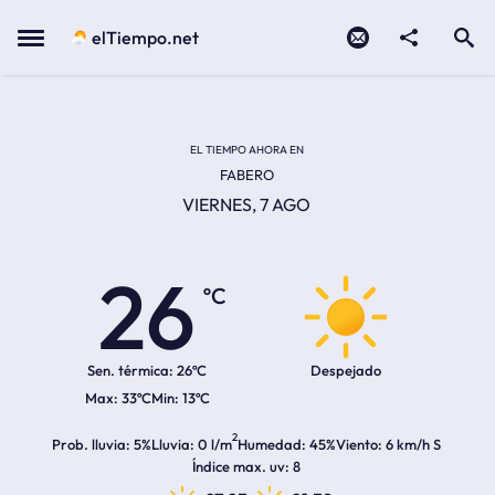
Contacto
compartir
Open search
Menu
elTiempo.net
Temperatura actual:
Temperatura máxima:
Temperatura mínima:
Hora de amanecer
Hora de anochecer
EL TIEMPO AHORA EN
FABERO
VIERNES, 7 AGO
26
ºC
Sen. térmica:
26ºC
Despejado
33ºC
13ºC
2
Prob. lluvia
5%
Lluvia
0 l/m
Humedad
45%
Viento
6 km/h S
Índice max. uv
8