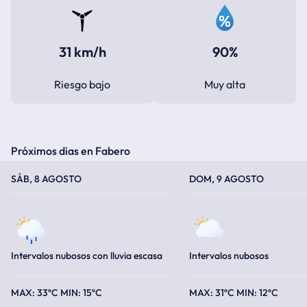
31 km/h
90%
Riesgo bajo
Muy alta
Próximos dias en Fabero
TEMPERATURA MÁXIMA
TEMPERATURA MÍNIMA
TEMPERATURA MÁXIMA
TEMPERATURA MÍNIMA
SÁB, 8 AGOSTO
DOM, 9 AGOSTO
Intervalos nubosos con lluvia escasa
Intervalos nubosos
33ºC
15ºC
31ºC
12ºC