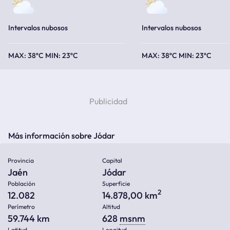
Intervalos nubosos
Intervalos nubosos
38ºC
23ºC
38ºC
23ºC
Más información sobre Jódar
Provincia
Capital
Jaén
Jódar
Población
Superficie
2
12.082
14.878,00 km
Perímetro
Altitud
59.744 km
628
msnm
Latitud
Longitud