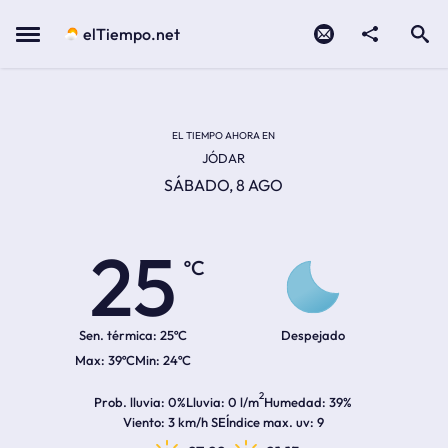
Contacto
compartir
Open search
Menu
elTiempo.net
Temperatura actual:
Temperatura máxima:
Temperatura mínima:
Hora de amanecer
Hora de anochecer
EL TIEMPO AHORA EN
JÓDAR
SÁBADO, 8 AGO
25
ºC
Sen. térmica:
25ºC
Despejado
39ºC
24ºC
2
Prob. lluvia
0%
Lluvia
0 l/m
Humedad
39%
Viento
3 km/h SE
Índice max. uv
9