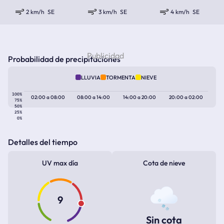
2 km/h
SE
3 km/h
SE
4 km/h
SE
Probabilidad de precipitaciones
LLUVIA
TORMENTA
NIEVE
100%
02:00
a
08:00
08:00
a
14:00
14:00
a
20:00
20:00
a
02:00
75%
50%
25%
0%
Detalles del tiempo
UV max día
Cota de nieve
9
Sin cota