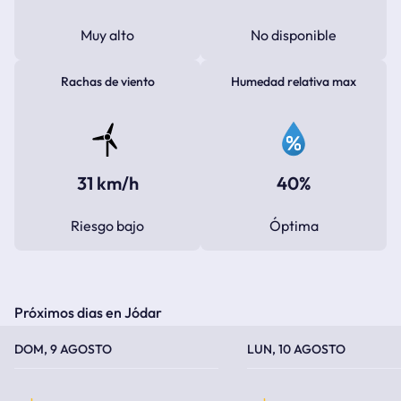
Muy alto
No disponible
Rachas de viento
Humedad relativa max
31 km/h
40%
Riesgo bajo
Óptima
Próximos dias en Jódar
TEMPERATURA MÁXIMA
TEMPERATURA MÍNIMA
TEMPERATURA MÁXIMA
TEMPERATURA MÍNIMA
DOM, 9 AGOSTO
LUN, 10 AGOSTO