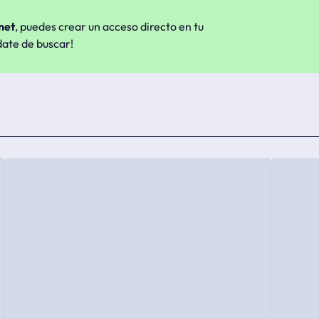
net
, puedes crear un acceso directo en tu
date de buscar!