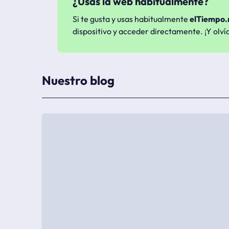
¿Usas la web habitualmente?
Si te gusta y usas habitualmente
elTiempo.
dispositivo y acceder directamente. ¡Y olví
Nuestro blog