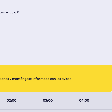
ice max. uv
9
aciones y manténgase informado con los
avisos
02:00
03:00
04:00