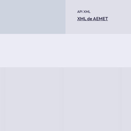
API XML
XML de AEMET