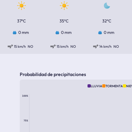
37ºC
35ºC
32ºC
0 mm
0 mm
0 mm
15 km/h
NO
15 km/h
NO
14 km/h
NO
Probabilidad de precipitaciones
LLUVIA
TORMENTA
NIE
100%
75%