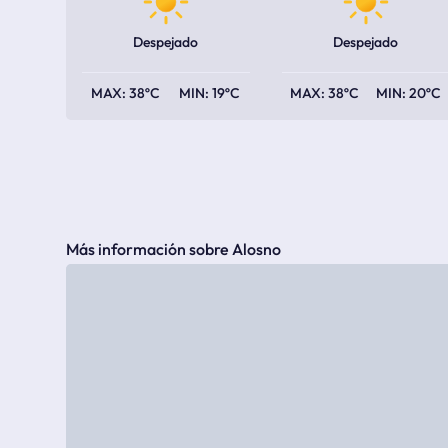
Despejado
Despejado
38ºC
19ºC
38ºC
20ºC
Más información sobre Alosno