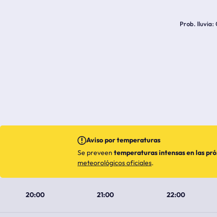
Prob. lluvia
Aviso por temperaturas
Se preveen
temperaturas intensas en las pr
meteorológicos oficiales
.
20:00
21:00
22:00