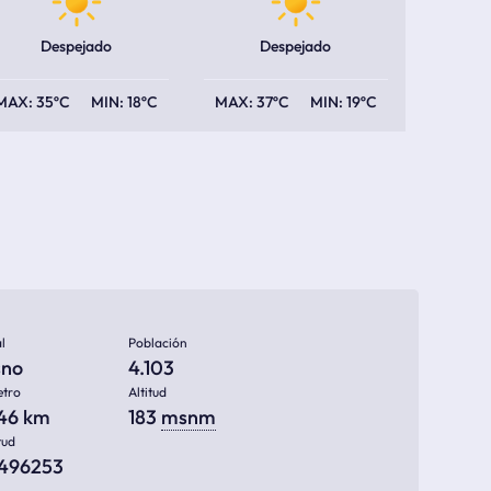
Despejado
Despejado
35ºC
18ºC
37ºC
19ºC
l
Población
sno
4.103
etro
Altitud
146 km
183
msnm
tud
1496253