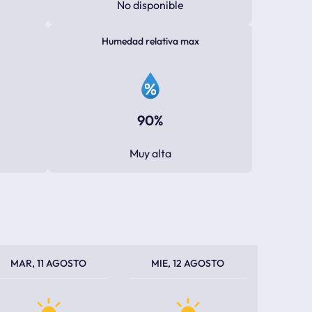
No disponible
Humedad relativa max
90%
Muy alta
PERATURA MÁXIMA
PERATURA MÍNIMA
TEMPERATURA MÁXIMA
TEMPERATURA MÍNIMA
MAR, 11 AGOSTO
MIE, 12 AGOSTO