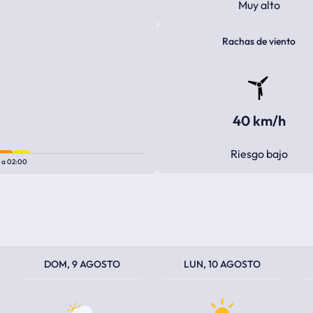
Muy alto
Rachas de viento
40 km/h
Riesgo bajo
0
a
02:00
TEMPERATURA MÁXIMA
TEMPERATURA MÍNIMA
TEMPERATURA MÁXIMA
TEMPERATURA MÍNIMA
TEM
TEM
DOM, 9 AGOSTO
LUN, 10 AGOSTO