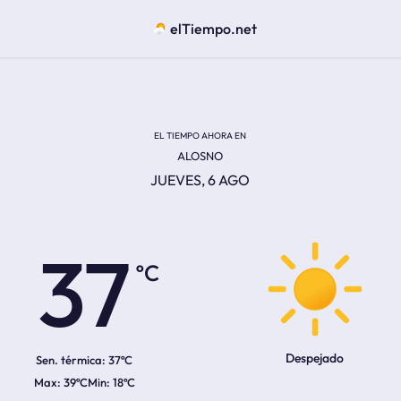
elTiempo.net
EL TIEMPO AHORA EN
ALOSNO
JUEVES, 6 AGO
ºC
37
Despejado
Sen. térmica:
37ºC
39ºC
18ºC