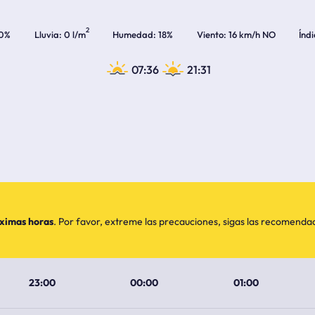
2
0%
Lluvia
0 l/m
Humedad
18%
Viento
16 km/h NO
Índ
07:36
21:31
óximas horas
. Por favor, extreme las precauciones, sigas las recomend
23:00
00:00
01:00