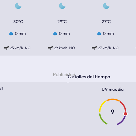
30ºC
29ºC
27ºC
0 mm
0 mm
0 mm
25 km/h
NO
29 km/h
NO
27 km/h
NO
Detalles del tiempo
VE
UV max día
9