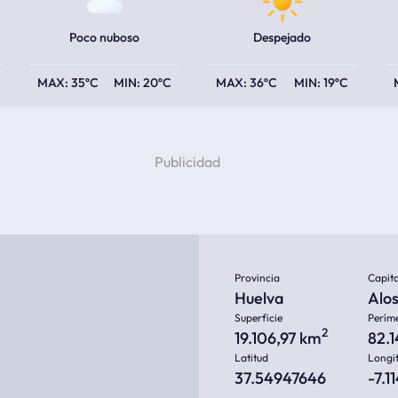
Poco nuboso
Despejado
35ºC
20ºC
36ºC
19ºC
Provincia
Capita
Huelva
Alo
Superficie
Perím
2
19.106,97 km
82.
Latitud
Longi
37.54947646
-7.1