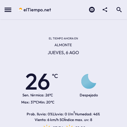
Contacto
compartir
Open search
Menu
elTiempo.net
Temperatura actual:
Temperatura máxima:
Temperatura mínima:
Hora de amanecer
Hora de anochecer
EL TIEMPO AHORA EN
ALMONTE
JUEVES, 6 AGO
26
ºC
Sen. térmica:
26ºC
Despejado
37ºC
20ºC
2
Prob. lluvia
0%
Lluvia
0 l/m
Humedad
46%
Viento
6 km/h SO
Índice max. uv
8