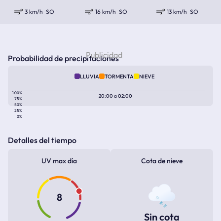
3 km/h
SO
16 km/h
SO
13 km/h
SO
Probabilidad de precipitaciones
LLUVIA
TORMENTA
NIEVE
100%
20:00
a
02:00
75%
50%
25%
0%
Detalles del tiempo
UV max día
Cota de nieve
8
Sin cota