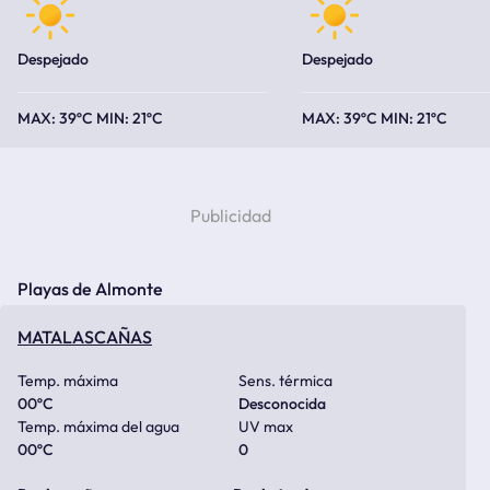
Despejado
Despejado
39ºC
21ºC
39ºC
21ºC
Playas de Almonte
MATALASCAÑAS
Temp. máxima
Sens. térmica
00
ºC
Desconocida
Temp. máxima del agua
UV max
00
ºC
0