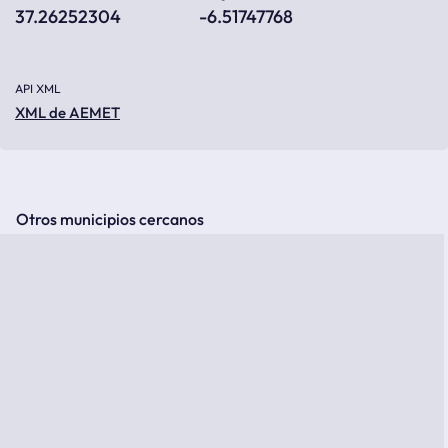
37.26252304
-6.51747768
API XML
XML de AEMET
Otros municipios cercanos