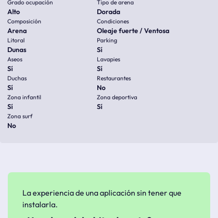
Grado ocupación
Tipo de arena
Alto
Dorada
Composición
Condiciones
Arena
Oleaje fuerte / Ventosa
Litoral
Parking
Dunas
Sí
Aseos
Lavapies
Sí
Sí
Duchas
Restaurantes
Sí
No
Zona infantil
Zona deportiva
Sí
Sí
Zona surf
No
La experiencia de una aplicación sin tener que
instalarla.