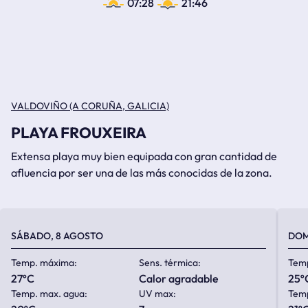
07:28
21:46
VALDOVIÑO (A CORUÑA, GALICIA)
PLAYA FROUXEIRA
Extensa playa muy bien equipada con gran cantidad de
afluencia por ser una de las más conocidas de la zona.
SÁBADO, 8 AGOSTO
DOM
Temp. máxima:
Sens. térmica:
Tem
27ºC
calor agradable
25º
Temp. max. agua:
UV max:
Temp