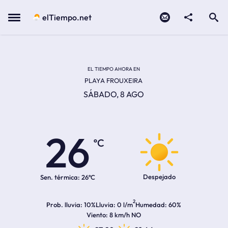
Contacto
compartir
Open search
Menu
elTiempo.net
EL TIEMPO EN LA
Temperatura actual:
Hora de amanecer
Hora de anochecer
EL TIEMPO AHORA EN
PLAYA FROUXEIRA
SÁBADO, 8 AGO
26
ºC
Despejado
Sen. térmica:
26ºC
2
Prob. lluvia
10%
Lluvia
0 l/m
Humedad
60%
Viento
8 km/h NO