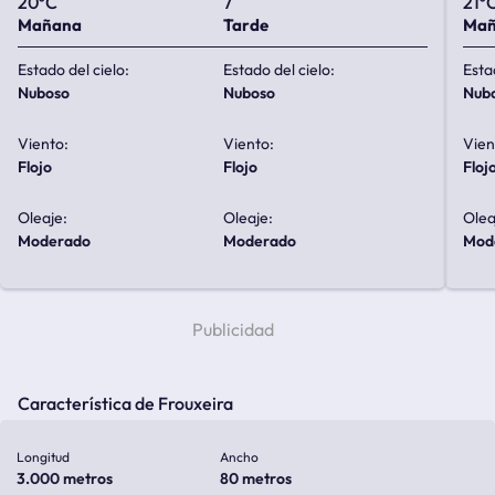
20ºC
7
21º
Mañana
Tarde
Ma
Estado del cielo:
Estado del cielo:
Esta
nuboso
nuboso
nub
Viento:
Viento:
Vien
flojo
flojo
floj
Oleaje:
Oleaje:
Olea
moderado
moderado
mo
Característica de Frouxeira
Longitud
Ancho
3.000 metros
80 metros