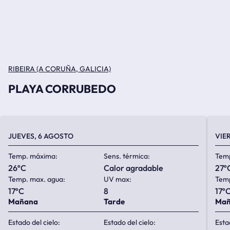
RIBEIRA (A CORUÑA, GALICIA)
PLAYA CORRUBEDO
JUEVES, 6 AGOSTO
VIE
Temp. máxima:
Sens. térmica:
Tem
26ºC
calor agradable
27º
Temp. max. agua:
UV max:
Temp
17ºC
8
17º
Mañana
Tarde
Ma
Estado del cielo:
Estado del cielo:
Esta