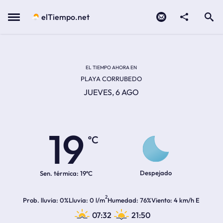
Contacto
compartir
Open search
Menu
elTiempo.net
EL TIEMPO EN LA
Temperatura actual:
Hora de amanecer
Hora de anochecer
EL TIEMPO AHORA EN
PLAYA CORRUBEDO
JUEVES, 6 AGO
19
ºC
Despejado
Sen. térmica:
19ºC
2
Prob. lluvia
0%
Lluvia
0 l/m
Humedad
76%
Viento
4 km/h E
07:32
21:50