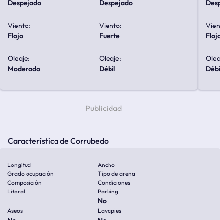
despejado
despejado
de
Viento:
Viento:
Vien
flojo
fuerte
floj
Oleaje:
Oleaje:
Olea
moderado
débil
débi
Característica de Corrubedo
Longitud
Ancho
Grado ocupación
Tipo de arena
Composición
Condiciones
Litoral
Parking
No
Aseos
Lavapies