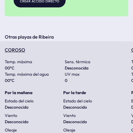
crear acceso directo
Otras playas de Ribeira
COROSO
Temp. máxima
Sens. térmica
00
ºC
Desconocida
Temp. máxima del agua
UV max
00
ºC
0
Por la mañana
Por la tarde
Estado del cielo
Estado del cielo
E
Desconocido
Desconocido
Viento
Viento
Desconocido
Desconocido
Oleaje
Oleaje