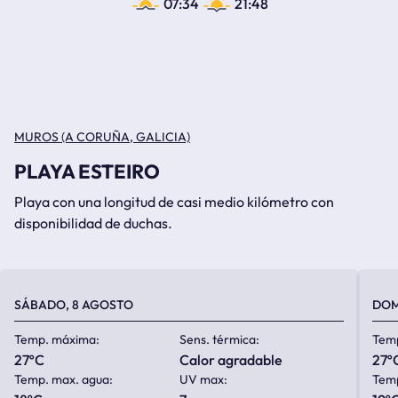
07:34
21:48
MUROS (A CORUÑA, GALICIA)
PLAYA ESTEIRO
Playa con una longitud de casi medio kilómetro con
disponibilidad de duchas.
SÁBADO, 8 AGOSTO
DOM
Temp. máxima:
Sens. térmica:
Tem
27ºC
calor agradable
27º
Temp. max. agua:
UV max:
Temp