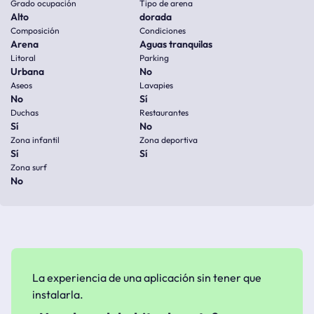
Grado ocupación
Tipo de arena
Alto
dorada
Composición
Condiciones
Arena
Aguas tranquilas
Litoral
Parking
Urbana
No
Aseos
Lavapies
No
Sí
Duchas
Restaurantes
Sí
No
Zona infantil
Zona deportiva
Sí
Sí
Zona surf
No
La experiencia de una aplicación sin tener que
instalarla.