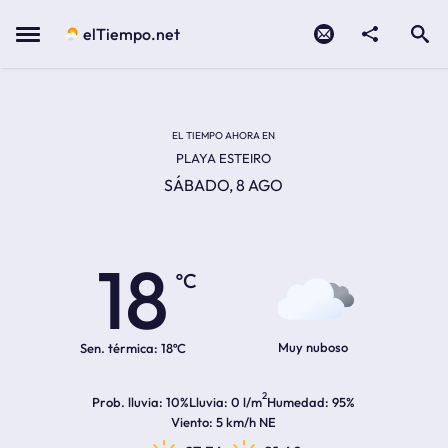
Contacto
compartir
Open search
Menu
elTiempo.net
EL TIEMPO EN LA
Temperatura actual:
Hora de amanecer
Hora de anochecer
EL TIEMPO AHORA EN
PLAYA ESTEIRO
SÁBADO, 8 AGO
18
ºC
Muy nuboso
Sen. térmica:
18ºC
2
Prob. lluvia
10%
Lluvia
0 l/m
Humedad
95%
Viento
5 km/h NE