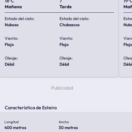
18ºC
7
19º
Mañana
Tarde
Ma
Estado del cielo:
Estado del cielo:
Esta
nuboso
chubascos
nub
Viento:
Viento:
Vien
flojo
flojo
floj
Oleaje:
Oleaje:
Olea
débil
débil
débi
Característica de Esteiro
Longitud
Ancho
400 metros
30 metros