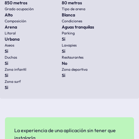
850 metros
80 metros
Grado ocupación
Tipo de arena
Alto
Blanca
Composición
Condiciones
Arena
Aguas tranquilas
Litoral
Parking
Urbana
Sí
Aseos
Lavapies
Sí
Sí
Duchas
Restaurantes
Sí
No
Zona infantil
Zona deportiva
Sí
Sí
Zona surf
Sí
La experiencia de una aplicación sin tener que
instalarla.