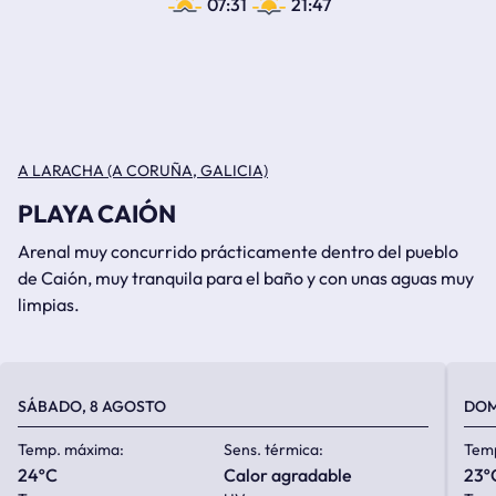
07:31
21:47
A LARACHA (A CORUÑA, GALICIA)
PLAYA CAIÓN
Arenal muy concurrido prácticamente dentro del pueblo
de Caión, muy tranquila para el baño y con unas aguas muy
limpias.
SÁBADO, 8 AGOSTO
DOM
Temp. máxima:
Sens. térmica:
Tem
24ºC
calor agradable
23º