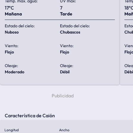
Temp. max. agua:
UV max:
Temp
17ºC
7
18º
Mañana
Tarde
Ma
Estado del cielo:
Estado del cielo:
Esta
nuboso
chubascos
ch
Viento:
Viento:
Vien
flojo
flojo
floj
Oleaje:
Oleaje:
Olea
moderado
débil
débi
Característica de Caión
Longitud
Ancho