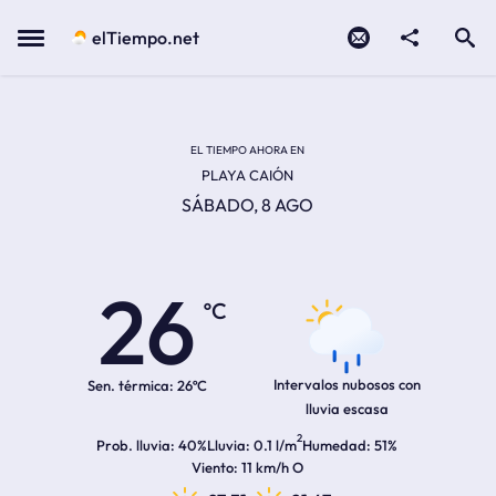
Contacto
compartir
Open search
Menu
elTiempo.net
EL TIEMPO EN LA
Temperatura actual:
Hora de amanecer
Hora de anochecer
EL TIEMPO AHORA EN
PLAYA CAIÓN
SÁBADO, 8 AGO
26
ºC
Intervalos nubosos con
Sen. térmica:
26ºC
lluvia escasa
2
Prob. lluvia
40%
Lluvia
0.1 l/m
Humedad
51%
Viento
11 km/h O