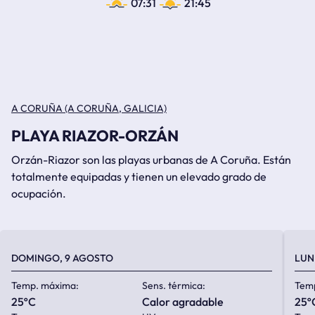
07:31
21:45
A CORUÑA (A CORUÑA, GALICIA)
PLAYA RIAZOR-ORZÁN
Orzán-Riazor son las playas urbanas de A Coruña. Están
totalmente equipadas y tienen un elevado grado de
ocupación.
DOMINGO, 9 AGOSTO
LUN
Temp. máxima:
Sens. térmica:
Tem
25ºC
calor agradable
25º