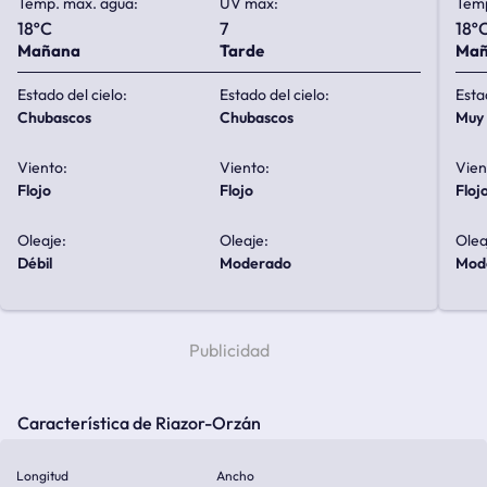
Temp. max. agua:
UV max:
Temp
18ºC
7
18º
Mañana
Tarde
Ma
Estado del cielo:
Estado del cielo:
Esta
chubascos
chubascos
mu
Viento:
Viento:
Vien
flojo
flojo
floj
Oleaje:
Oleaje:
Olea
débil
moderado
mo
Característica de Riazor-Orzán
Longitud
Ancho