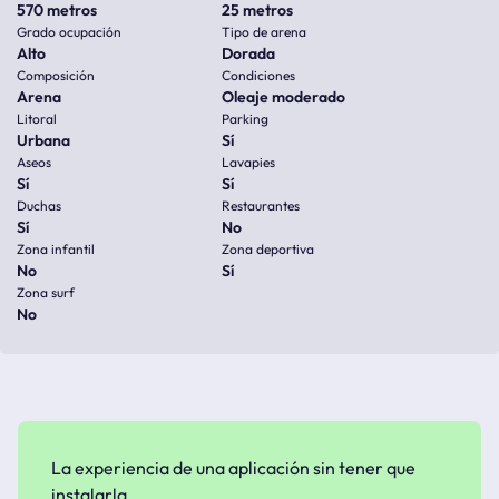
570 metros
25 metros
Grado ocupación
Tipo de arena
Alto
Dorada
Composición
Condiciones
Arena
Oleaje moderado
Litoral
Parking
Urbana
Sí
Aseos
Lavapies
Sí
Sí
Duchas
Restaurantes
Sí
No
Zona infantil
Zona deportiva
No
Sí
Zona surf
No
La experiencia de una aplicación sin tener que
instalarla.