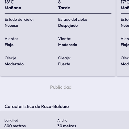
18ºC
8
17º
Mañana
Tarde
Ma
Estado del cielo:
Estado del cielo:
Esta
nuboso
despejado
nub
Viento:
Viento:
Vien
flojo
moderado
floj
Oleaje:
Oleaje:
Olea
moderado
fuerte
mo
Característica de Razo-Baldaio
Longitud
Ancho
800 metros
30 metros