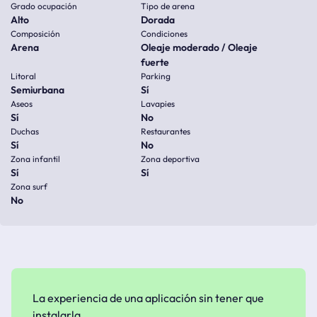
Grado ocupación
Tipo de arena
Alto
Dorada
Composición
Condiciones
Arena
Oleaje moderado / Oleaje
fuerte
Litoral
Parking
Semiurbana
Sí
Aseos
Lavapies
Sí
No
Duchas
Restaurantes
Sí
No
Zona infantil
Zona deportiva
Sí
Sí
Zona surf
No
La experiencia de una aplicación sin tener que
instalarla.