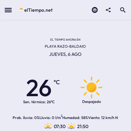
Contacto
compartir
Open search
Menu
elTiempo.net
EL TIEMPO EN LA
Temperatura actual:
Hora de amanecer
Hora de anochecer
EL TIEMPO AHORA EN
PLAYA RAZO-BALDAIO
JUEVES, 6 AGO
26
ºC
Despejado
Sen. térmica:
26ºC
2
Prob. lluvia
0%
Lluvia
0 l/m
Humedad
58%
Viento
12 km/h N
07:30
21:50