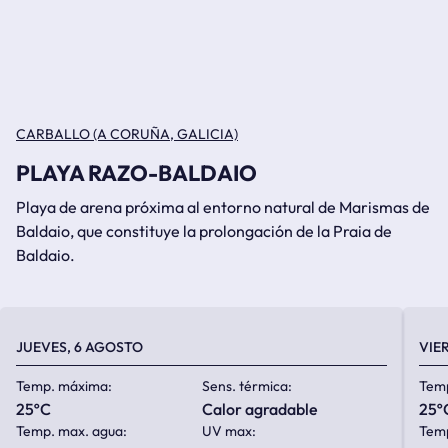
CARBALLO (A CORUÑA, GALICIA)
PLAYA RAZO-BALDAIO
Playa de arena próxima al entorno natural de Marismas de
Baldaio, que constituye la prolongación de la Praia de
Baldaio.
JUEVES, 6 AGOSTO
VIE
Temp. máxima:
Sens. térmica:
Tem
25ºC
calor agradable
25º
Temp. max. agua:
UV max:
Temp