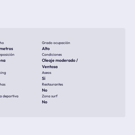
ho
Grado ocupación
metros
Alto
posición
Condiciones
ena
Oleaje moderado /
Ventosa
king
Aseos
Sí
has
Restaurantes
No
a deportiva
Zona surf
No