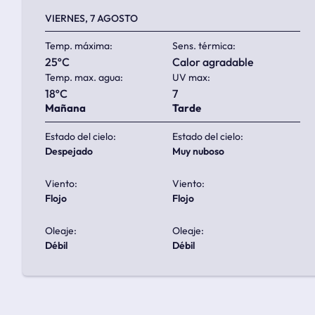
VIERNES, 7 AGOSTO
Temp. máxima:
Sens. térmica:
25ºC
calor agradable
Temp. max. agua:
UV max:
18ºC
7
Mañana
Tarde
Estado del cielo:
Estado del cielo:
despejado
muy nuboso
Viento:
Viento:
flojo
flojo
Oleaje:
Oleaje:
débil
débil