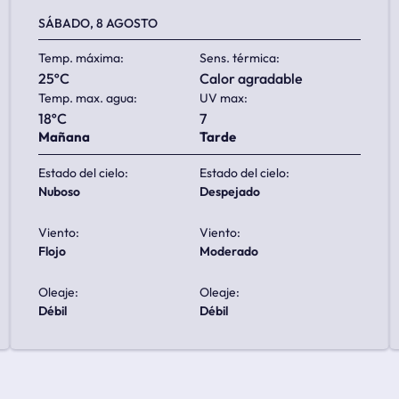
SÁBADO, 8 AGOSTO
Temp. máxima:
Sens. térmica:
25ºC
calor agradable
Temp. max. agua:
UV max:
18ºC
7
Mañana
Tarde
Estado del cielo:
Estado del cielo:
nuboso
despejado
Viento:
Viento:
flojo
moderado
Oleaje:
Oleaje:
débil
débil