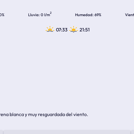
2
0%
Lluvia
0 l/m
Humedad
69%
Vien
07:33
21:51
rena blanca y muy resguardada del viento.