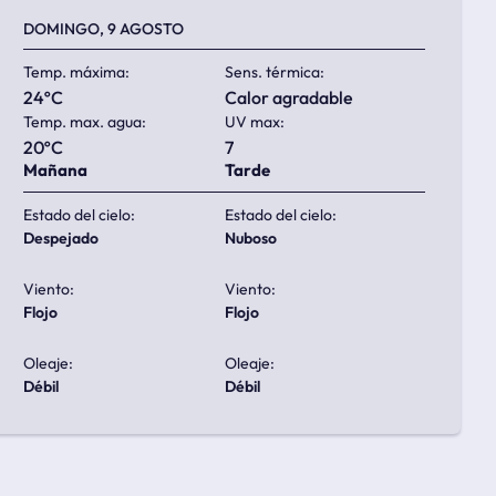
DOMINGO, 9 AGOSTO
Temp. máxima:
Sens. térmica:
24ºC
calor agradable
Temp. max. agua:
UV max:
20ºC
7
Mañana
Tarde
Estado del cielo:
Estado del cielo:
despejado
nuboso
Viento:
Viento:
flojo
flojo
Oleaje:
Oleaje:
débil
débil