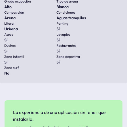
Grado ocupación
Tipo de arena
Alto
Blanca
Composición
Condiciones
Arena
Aguas tranquilas
Litoral
Parking
Urbana
Sí
Aseos
Lavapies
Sí
Sí
Duchas
Restaurantes
Sí
Sí
Zona infantil
Zona deportiva
Sí
Sí
Zona surf
No
La experiencia de una aplicación sin tener que
instalarla.