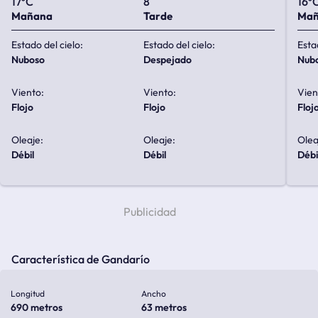
17ºC
8
16º
Mañana
Tarde
Ma
Estado del cielo:
Estado del cielo:
Esta
nuboso
despejado
nub
Viento:
Viento:
Vien
flojo
flojo
floj
Oleaje:
Oleaje:
Olea
débil
débil
débi
Característica de Gandarío
Longitud
Ancho
690 metros
63 metros