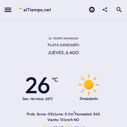
Contacto
compartir
Open search
Menu
elTiempo.net
EL TIEMPO EN LA
Temperatura actual:
Hora de amanecer
Hora de anochecer
EL TIEMPO AHORA EN
PLAYA GANDARÍO
JUEVES, 6 AGO
26
ºC
Despejado
Sen. térmica:
26ºC
2
Prob. lluvia
0%
Lluvia
0 l/m
Humedad
54%
Viento
13 km/h NO