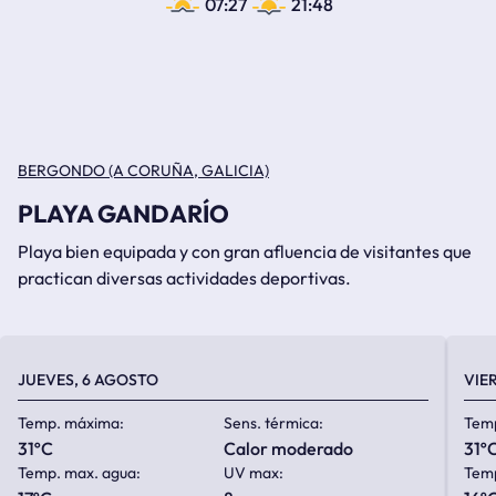
07:27
21:48
BERGONDO (A CORUÑA, GALICIA)
PLAYA GANDARÍO
Playa bien equipada y con gran afluencia de visitantes que
practican diversas actividades deportivas.
JUEVES, 6 AGOSTO
VIE
Temp. máxima:
Sens. térmica:
Tem
31ºC
calor moderado
31º
Temp. max. agua:
UV max:
Temp