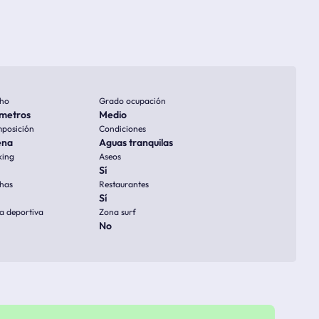
ho
Grado ocupación
metros
Medio
posición
Condiciones
ena
Aguas tranquilas
king
Aseos
Sí
has
Restaurantes
Sí
a deportiva
Zona surf
No