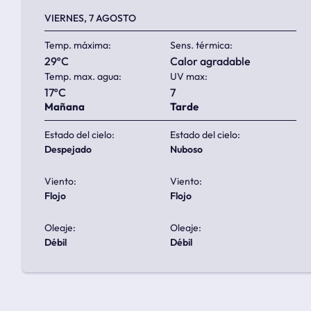
VIERNES, 7 AGOSTO
Temp. máxima:
Sens. térmica:
29ºC
calor agradable
Temp. max. agua:
UV max:
17ºC
7
Mañana
Tarde
Estado del cielo:
Estado del cielo:
despejado
nuboso
Viento:
Viento:
flojo
flojo
Oleaje:
Oleaje:
débil
débil