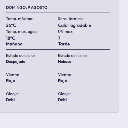
DOMINGO, 9 AGOSTO
Temp. máxima:
Sens. térmica:
26ºC
calor agradable
Temp. max. agua:
UV max:
18ºC
7
Mañana
Tarde
Estado del cielo:
Estado del cielo:
despejado
nuboso
Viento:
Viento:
flojo
flojo
Oleaje:
Oleaje:
débil
débil