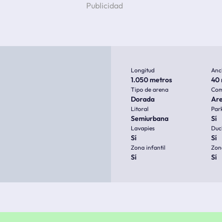
Longitud
Anc
1.050 metros
40 
Tipo de arena
Com
Dorada
Ar
Litoral
Par
Semiurbana
Sí
Lavapies
Duc
Sí
Sí
Zona infantil
Zon
Sí
Sí