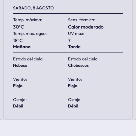
SÁBADO, 8 AGOSTO
Temp. máxima:
Sens. térmica:
30ºC
calor moderado
Temp. max. agua:
UV max:
18ºC
7
Mañana
Tarde
Estado del cielo:
Estado del cielo:
nuboso
chubascos
Viento:
Viento:
flojo
flojo
Oleaje:
Oleaje:
débil
débil