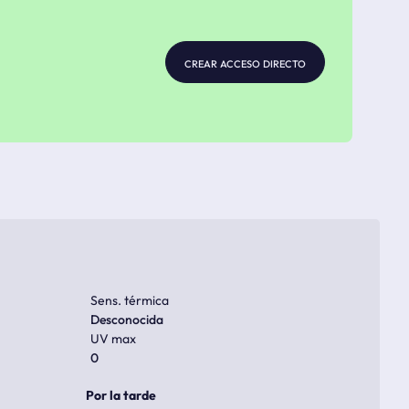
crear acceso directo
Sens. térmica
Desconocida
UV max
0
Por la tarde