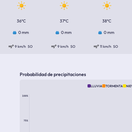
36ºC
37ºC
38ºC
0 mm
0 mm
0 mm
9 km/h
SO
9 km/h
SO
11 km/h
SO
Probabilidad de precipitaciones
LLUVIA
TORMENTA
NIE
100%
75%