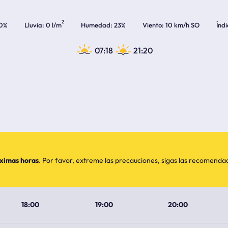
2
0%
Lluvia
0 l/m
Humedad
23%
Viento
10 km/h SO
Índ
07:18
21:20
óximas horas
. Por favor, extreme las precauciones, sigas las recomend
18:00
19:00
20:00