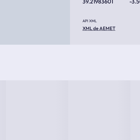
39.21983601
-3.
API XML
XML de AEMET