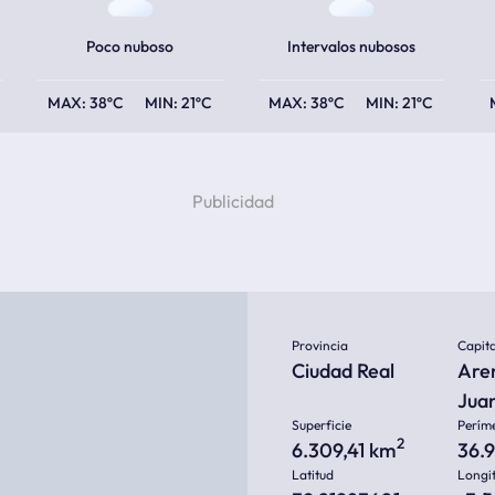
Poco nuboso
Intervalos nubosos
38ºC
21ºC
38ºC
21ºC
Provincia
Capita
Ciudad Real
Are
Jua
Superficie
Perím
2
6.309,41 km
36.
Latitud
Longi