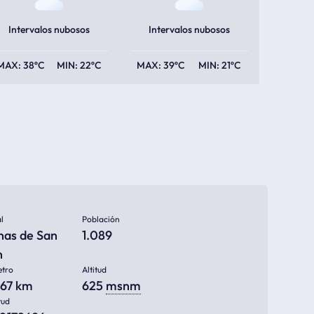
Intervalos nubosos
Intervalos nubosos
38ºC
22ºC
39ºC
21ºC
l
Población
nas de San
1.089
n
etro
Altitud
967 km
625
msnm
tud