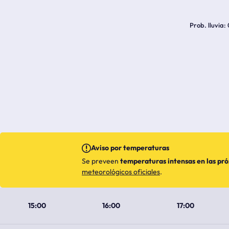
Prob. lluvia
Aviso por temperaturas
Se preveen
temperaturas intensas en las pr
meteorológicos oficiales
.
15:00
16:00
17:00