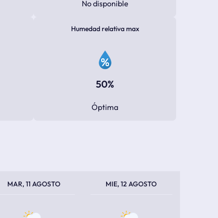
No disponible
Humedad relativa max
50%
Óptima
PERATURA MÁXIMA
PERATURA MÍNIMA
TEMPERATURA MÁXIMA
TEMPERATURA MÍNIMA
MAR, 11 AGOSTO
MIE, 12 AGOSTO