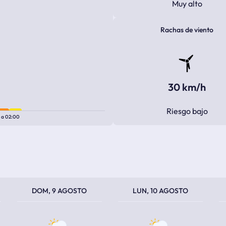
Muy alto
Rachas de viento
30 km/h
Riesgo bajo
0
a
02:00
TEMPERATURA MÁXIMA
TEMPERATURA MÍNIMA
TEMPERATURA MÁXIMA
TEMPERATURA MÍNIMA
TEM
TEM
DOM, 9 AGOSTO
LUN, 10 AGOSTO