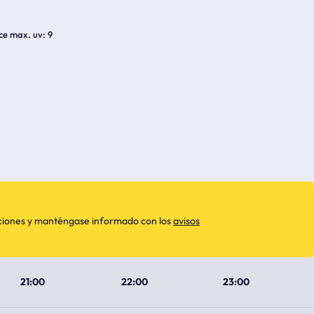
ice max. uv
9
aciones y manténgase informado con los
avisos
21:00
22:00
23:00