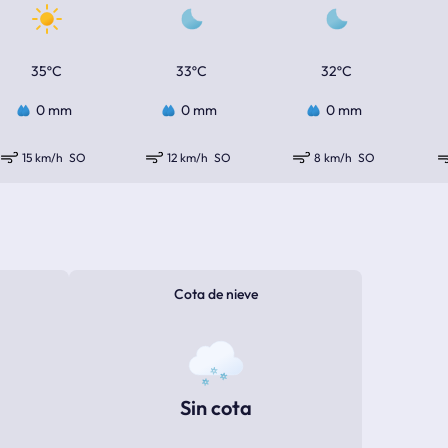
35ºC
33ºC
32ºC
0 mm
0 mm
0 mm
15 km/h
SO
12 km/h
SO
8 km/h
SO
Cota de nieve
Sin cota