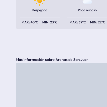
Despejado
Poco nuboso
40ºC
23ºC
39ºC
22ºC
Más información sobre Arenas de San Juan