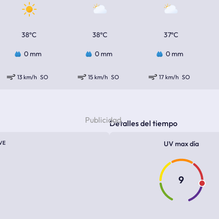
38ºC
38ºC
37ºC
0 mm
0 mm
0 mm
13 km/h
SO
15 km/h
SO
17 km/h
SO
Detalles del tiempo
VE
UV max día
9