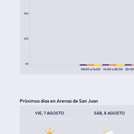
50%
25%
0%
08:00
a
14:00
14:00
a
20:00
20:0
Próximos dias en Arenas de San Juan
TEMPERATURA MÁXIMA
TEMPERATURA MÍNIMA
TEMPERATURA MÁXIMA
TEMPERATURA MÍNIMA
VIE, 7 AGOSTO
SÁB, 8 AGOSTO