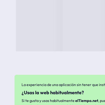
La experiencia de una aplicación sin tener que inst
¿Usas la web habitualmente?
Si te gusta y usas habitualmente
elTiempo.net
, pu