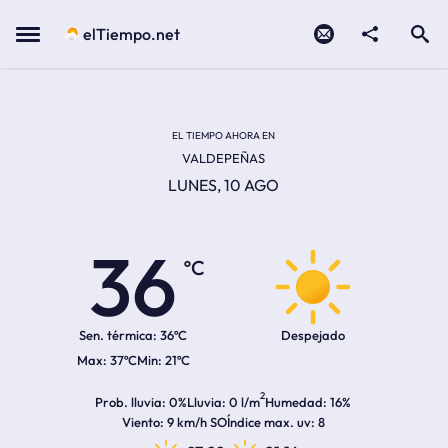
Contacto
compartir
Open search
Menu
elTiempo.net
Temperatura actual:
Temperatura máxima:
Temperatura mínima:
Hora de amanecer
Hora de anochecer
EL TIEMPO AHORA EN
VALDEPEÑAS
LUNES, 10 AGO
36
ºC
Sen. térmica:
36ºC
Despejado
37ºC
21ºC
2
Prob. lluvia
0%
Lluvia
0 l/m
Humedad
16%
Viento
9 km/h SO
Índice max. uv
8