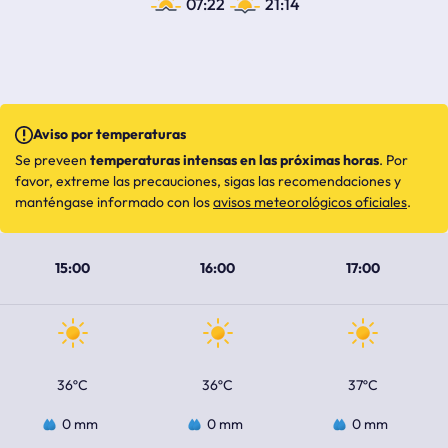
07:22
21:14
Aviso por temperaturas
Se preveen
temperaturas intensas en las próximas horas
. Por
favor, extreme las precauciones, sigas las recomendaciones y
manténgase informado con los
avisos meteorológicos oficiales
.
15:00
16:00
17:00
36ºC
36ºC
37ºC
0 mm
0 mm
0 mm