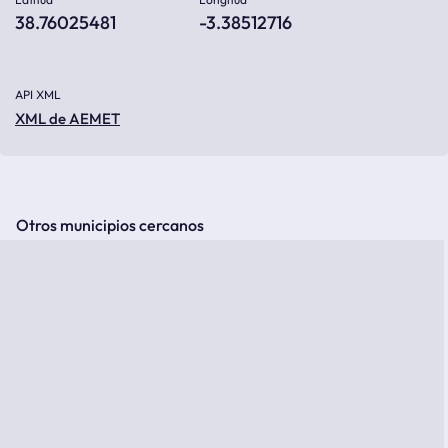
38.76025481
-3.38512716
API XML
XML de AEMET
Otros municipios cercanos