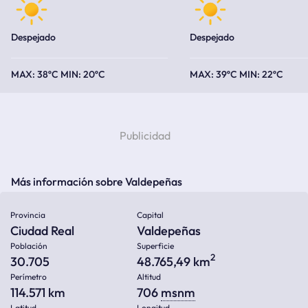
Despejado
Despejado
38ºC
20ºC
39ºC
22ºC
Más información sobre Valdepeñas
Provincia
Capital
Ciudad Real
Valdepeñas
Población
Superficie
2
30.705
48.765,49 km
Perímetro
Altitud
114.571 km
706
msnm
Latitud
Longitud