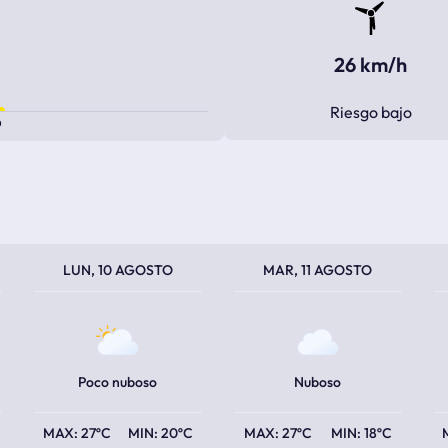
26 km/h
Riesgo bajo
0
TEMPERATURA MÁXIMA
TEMPERATURA MÍNIMA
TEMPERATURA MÁXIMA
TEMPERATURA MÍNIMA
TEM
TEM
LUN, 10 AGOSTO
MAR, 11 AGOSTO
Poco nuboso
Nuboso
27ºC
20ºC
27ºC
18ºC