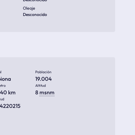
Oleaje
Desconocido
l
Población
piona
19.004
etro
Altitud
940 km
8
msnm
tud
44220215