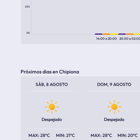
25%
0%
14:00
a
20:00
20:00
a
02:0
Próximos dias en Chipiona
TEMPERATURA MÁXIMA
TEMPERATURA MÍNIMA
TEMPERATURA MÁXIMA
TEMPERATURA MÍNIMA
SÁB, 8 AGOSTO
DOM, 9 AGOSTO
Despejado
Despejado
28ºC
21ºC
28ºC
20ºC