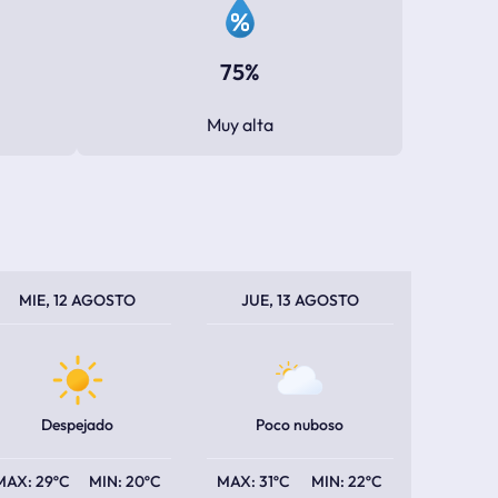
75%
Muy alta
PERATURA MÁXIMA
PERATURA MÍNIMA
TEMPERATURA MÁXIMA
TEMPERATURA MÍNIMA
MIE, 12 AGOSTO
JUE, 13 AGOSTO
Despejado
Poco nuboso
29ºC
20ºC
31ºC
22ºC