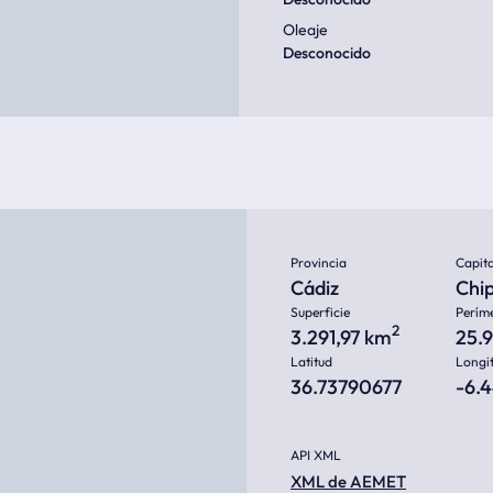
Oleaje
Desconocido
Provincia
Capita
Cádiz
Chi
Superficie
Perím
2
3.291,97 km
25.
Latitud
Longi
36.73790677
-6.
API XML
XML de AEMET