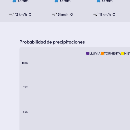
0 mm
0 mm
0 mm
12 km/h
O
5 km/h
O
11 km/h
O
Probabilidad de precipitaciones
LLUVIA
TORMENTA
NIE
100%
75%
50%