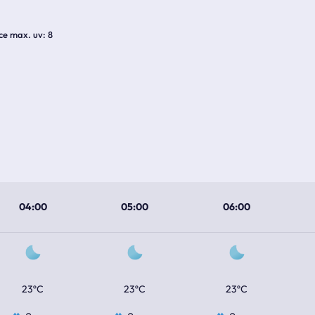
ice max. uv
8
04:00
05:00
06:00
23ºC
23ºC
23ºC