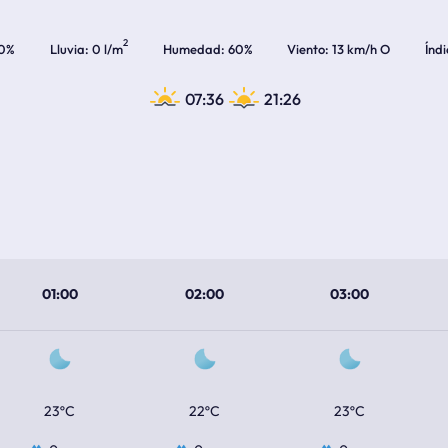
2
0%
Lluvia
0 l/m
Humedad
60%
Viento
13 km/h O
Índ
07:36
21:26
01:00
02:00
03:00
23ºC
22ºC
23ºC