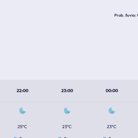
Prob. lluvia
22:00
23:00
00:00
25ºC
23ºC
23ºC