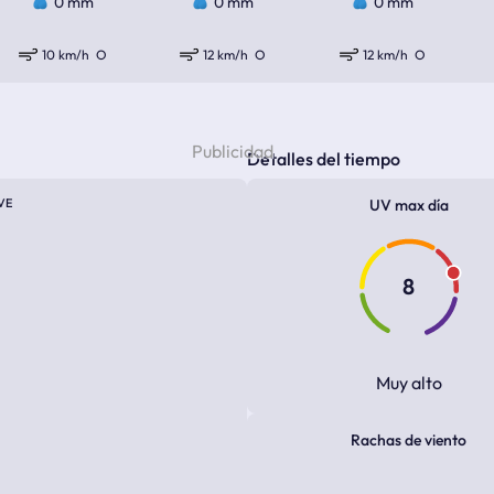
0 mm
0 mm
0 mm
10 km/h
O
12 km/h
O
12 km/h
O
Detalles del tiempo
VE
UV max día
8
Muy alto
Rachas de viento