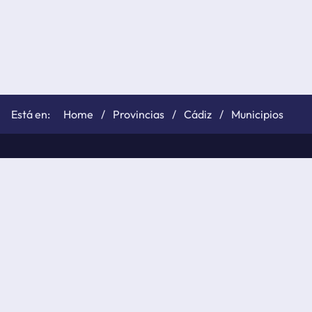
Home
Provincias
Cádiz
Municipios
©
elTiempo.net
2026
Política de cookies
Políticas de privacidad
Aviso legal
API de elTiempo.net