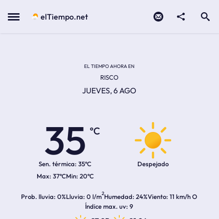
Contacto
compartir
Open search
Menu
elTiempo.net
Temperatura actual:
Temperatura máxima:
Temperatura mínima:
Hora de amanecer
Hora de anochecer
EL TIEMPO AHORA EN
RISCO
JUEVES, 6 AGO
35
ºC
Sen. térmica:
35ºC
Despejado
37ºC
20ºC
2
Prob. lluvia
0%
Lluvia
0 l/m
Humedad
24%
Viento
11 km/h O
Índice max. uv
9