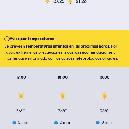
07:25
21:26
Aviso por temperaturas
Se preveen
temperaturas intensas en las próximas horas
. Por
favor, extreme las precauciones, sigas las recomendaciones y
manténgase informado con los
avisos meteorológicos oficiales
.
17:00
18:00
19:00
36ºC
36ºC
36ºC
0 mm
0 mm
0 mm