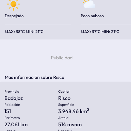
Despejado
Poco nuboso
38ºC
21ºC
37ºC
21ºC
Más información sobre Risco
Provincia
Capital
Badajoz
Risco
Población
Superficie
2
151
3.948,46 km
Perímetro
Altitud
27.061 km
514
msnm
Latitud
Longitud