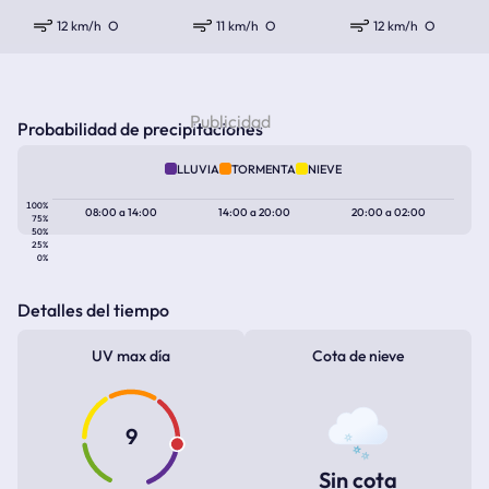
12 km/h
O
11 km/h
O
12 km/h
O
Probabilidad de precipitaciones
LLUVIA
TORMENTA
NIEVE
100%
08:00
a
14:00
14:00
a
20:00
20:00
a
02:00
75%
50%
25%
0%
Detalles del tiempo
UV max día
Cota de nieve
9
Sin cota