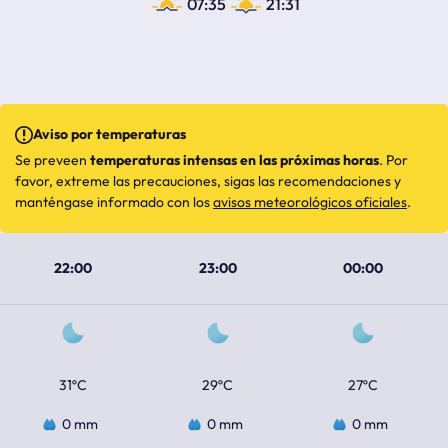
07:35
21:31
Aviso por temperaturas
Se preveen
temperaturas intensas en las próximas horas
. Por
favor, extreme las precauciones, sigas las recomendaciones y
manténgase informado con los
avisos meteorológicos oficiales
.
22:00
23:00
00:00
31ºC
29ºC
27ºC
0 mm
0 mm
0 mm