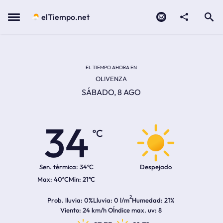
Contacto
compartir
Open search
Menu
elTiempo.net
Temperatura actual:
Temperatura máxima:
Temperatura mínima:
Hora de amanecer
Hora de anochecer
EL TIEMPO AHORA EN
OLIVENZA
SÁBADO, 8 AGO
34
ºC
Sen. térmica:
34ºC
Despejado
40ºC
21ºC
2
Prob. lluvia
0%
Lluvia
0 l/m
Humedad
21%
Viento
24 km/h O
Índice max. uv
8