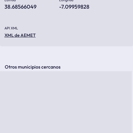
38.68566049
-7.09959828
API XML
XML de AEMET
Otros municipios cercanos