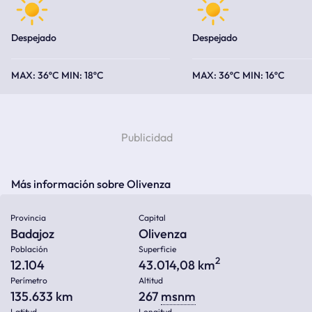
Despejado
Despejado
36ºC
18ºC
36ºC
16ºC
Más información sobre Olivenza
Provincia
Capital
Badajoz
Olivenza
Población
Superficie
2
12.104
43.014,08 km
Perímetro
Altitud
135.633 km
267
msnm
Latitud
Longitud