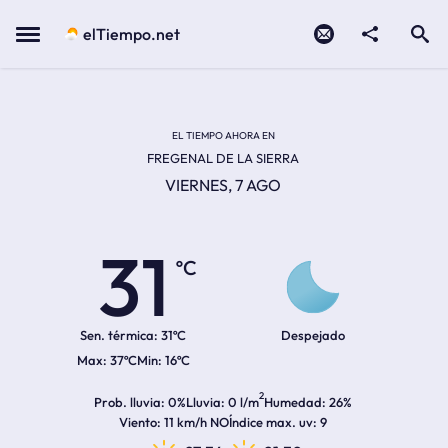
Contacto
compartir
Open search
Menu
elTiempo.net
Temperatura actual:
Temperatura máxima:
Temperatura mínima:
Hora de amanecer
Hora de anochecer
EL TIEMPO AHORA EN
FREGENAL DE LA SIERRA
VIERNES, 7 AGO
31
ºC
Sen. térmica:
31ºC
Despejado
37ºC
16ºC
2
Prob. lluvia
0%
Lluvia
0 l/m
Humedad
26%
Viento
11 km/h NO
Índice max. uv
9