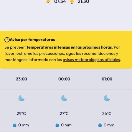
07:34
21:30
Aviso por temperaturas
Se preveen
temperaturas intensas en las próximas horas
. Por
favor, extreme las precauciones, sigas las recomendaciones y
manténgase informado con los
avisos meteorológicos oficiales
.
23:00
00:00
01:00
29ºC
27ºC
26ºC
0 mm
0 mm
0 mm