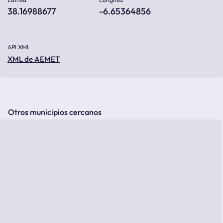
38.16988677
-6.65364856
API XML
XML de AEMET
Otros municipios cercanos