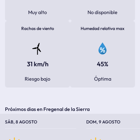
Muy alto
No disponible
Rachas de viento
Humedad relativa max
31 km/h
45%
Riesgo bajo
Óptima
Próximos dias en Fregenal de la Sierra
TEMPERATURA MÁXIMA
TEMPERATURA MÍNIMA
TEMPERATURA MÁXIMA
TEMPERATURA MÍNIMA
SÁB, 8 AGOSTO
DOM, 9 AGOSTO