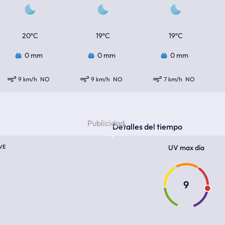
20ºC
19ºC
19ºC
0 mm
0 mm
0 mm
9 km/h
NO
9 km/h
NO
7 km/h
NO
Detalles del tiempo
VE
UV max día
9