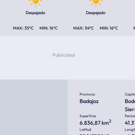
Despejado
Despejado
35ºC
16ºC
34ºC
16ºC
Provincia
Capita
Badajoz
Bodo
Sier
Superficie
Perím
2
6.836,87 km
41.
Latitud
Longi