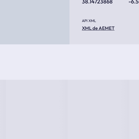
38.14723868
-6.
API XML
XML de AEMET