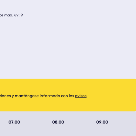
ice max. uv
9
aciones y manténgase informado con los
avisos
07:00
08:00
09:00