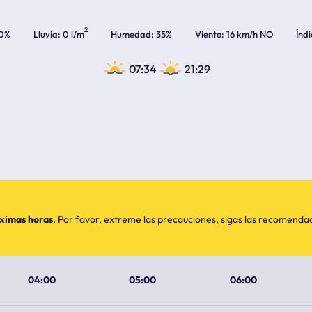
2
0%
Lluvia
0 l/m
Humedad
35%
Viento
16 km/h NO
Índ
07:34
21:29
óximas horas
. Por favor, extreme las precauciones, sigas las recomend
04:00
05:00
06:00