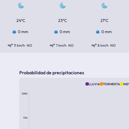
24ºC
23ºC
21ºC
0 mm
0 mm
0 mm
11 km/h
NO
7 km/h
NO
8 km/h
NO
Probabilidad de precipitaciones
LLUVIA
TORMENTA
NIE
100%
75%