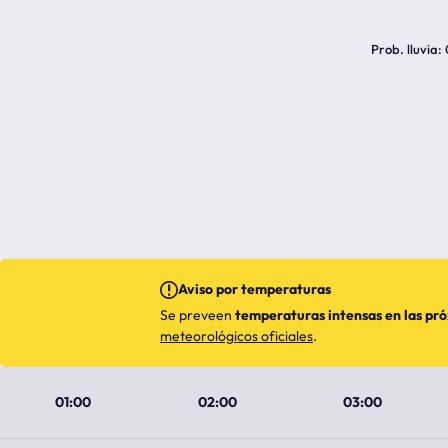
Prob. lluvia
Aviso por temperaturas
Se preveen
temperaturas intensas en las pr
meteorológicos oficiales
.
01:00
02:00
03:00