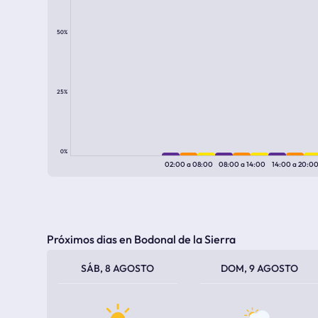
50%
25%
0%
02:00
a
08:00
08:00
a
14:00
14:00
a
20:0
Próximos dias en Bodonal de la Sierra
TEMPERATURA MÁXIMA
TEMPERATURA MÍNIMA
TEMPERATURA MÁXIMA
TEMPERATURA MÍNIMA
SÁB, 8 AGOSTO
DOM, 9 AGOSTO