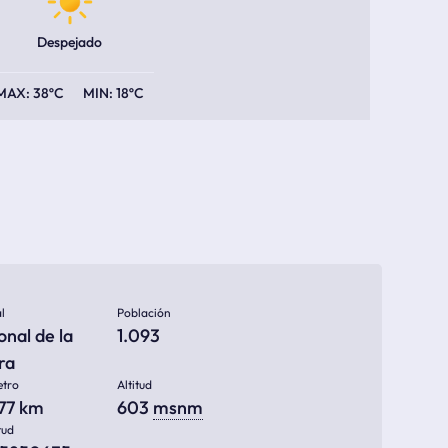
Despejado
38ºC
18ºC
l
Población
nal de la
1.093
ra
etro
Altitud
377 km
603
msnm
tud