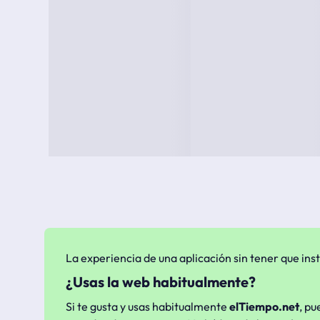
La experiencia de una aplicación sin tener que inst
¿Usas la web habitualmente?
Si te gusta y usas habitualmente
elTiempo.net
, pu