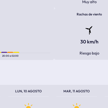
Muy alto
Rachas de viento
30 km/h
Riesgo bajo
0
20:00
a
02:00
TEMPERATURA MÁXIMA
TEMPERATURA MÍNIMA
TEMPERATURA MÁXIMA
TEMPERATURA MÍNIMA
TEM
TEM
LUN, 10 AGOSTO
MAR, 11 AGOSTO