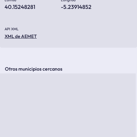
40.15248281
-5.23914852
API XML
XML de AEMET
Otros municipios cercanos