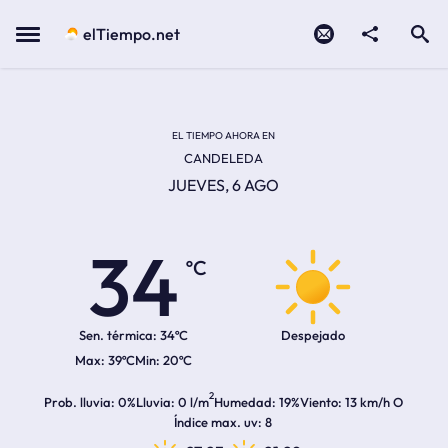
Contacto
compartir
Open search
Menu
elTiempo.net
Temperatura actual:
Temperatura máxima:
Temperatura mínima:
Hora de amanecer
Hora de anochecer
EL TIEMPO AHORA EN
CANDELEDA
JUEVES, 6 AGO
34
ºC
Sen. térmica:
34ºC
Despejado
39ºC
20ºC
2
Prob. lluvia
0%
Lluvia
0 l/m
Humedad
19%
Viento
13 km/h O
Índice max. uv
8