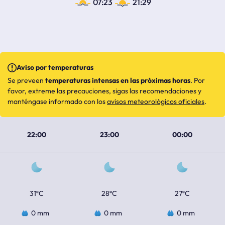
07:23
21:29
Aviso por temperaturas
Se preveen
temperaturas intensas en las próximas horas
. Por
favor, extreme las precauciones, sigas las recomendaciones y
manténgase informado con los
avisos meteorológicos oficiales
.
22:00
23:00
00:00
31ºC
28ºC
27ºC
0 mm
0 mm
0 mm