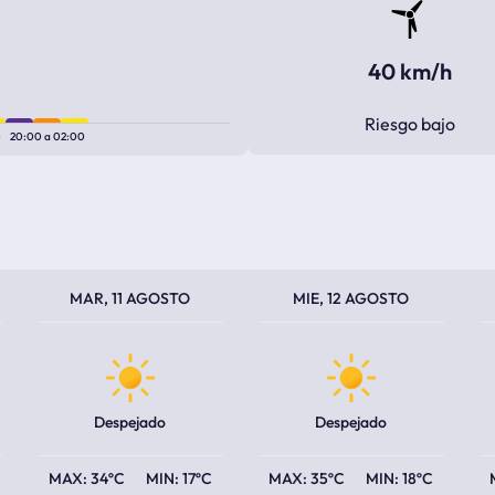
40 km/h
Riesgo bajo
0
20:00
a
02:00
TEMPERATURA MÁXIMA
TEMPERATURA MÍNIMA
TEMPERATURA MÁXIMA
TEMPERATURA MÍNIMA
TEM
TEM
MAR, 11 AGOSTO
MIE, 12 AGOSTO
Despejado
Despejado
34ºC
17ºC
35ºC
18ºC