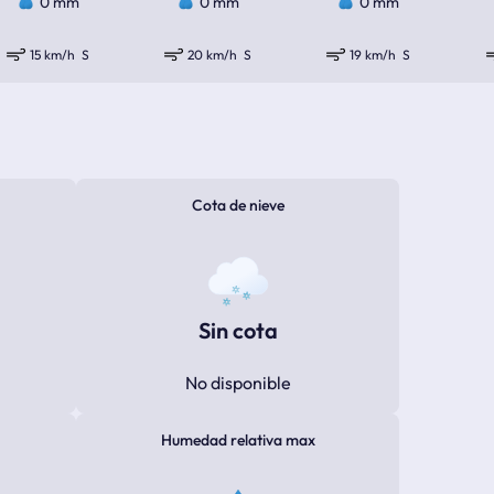
0 mm
0 mm
0 mm
15 km/h
S
20 km/h
S
19 km/h
S
Cota de nieve
Sin cota
No disponible
Humedad relativa max