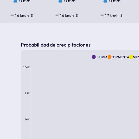
0 mm
0 mm
0 mm
6 km/h
S
6 km/h
S
7 km/h
S
Probabilidad de precipitaciones
LLUVIA
TORMENTA
NIE
100%
75%
50%