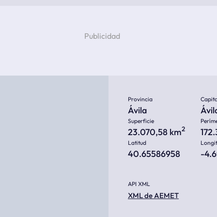
Provincia
Capita
Ávila
Ávil
Superficie
Perím
2
23.070,58 km
172
Latitud
Longi
40.65586958
-4.
API XML
XML de AEMET