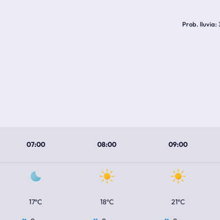
Prob. lluvia
07:00
08:00
09:00
17ºC
18ºC
21ºC