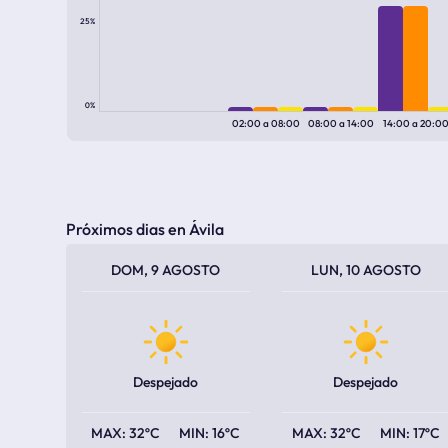
25%
0%
02:00
a
08:00
08:00
a
14:00
14:00
a
20:0
Próximos dias en Ávila
TEMPERATURA MÁXIMA
TEMPERATURA MÍNIMA
TEMPERATURA MÁXIMA
TEMPERATURA MÍNIMA
DOM, 9 AGOSTO
LUN, 10 AGOSTO
Despejado
Despejado
32ºC
16ºC
32ºC
17ºC