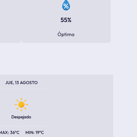
55%
Óptima
PERATURA MÁXIMA
PERATURA MÍNIMA
JUE, 13 AGOSTO
Despejado
36ºC
19ºC