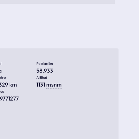
l
Población
a
58.933
etro
Altitud
.329 km
1131
msnm
tud
69771277