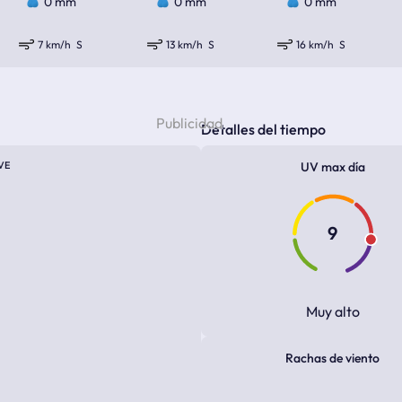
0 mm
0 mm
0 mm
7 km/h
S
13 km/h
S
16 km/h
S
Detalles del tiempo
VE
UV max día
9
Muy alto
Rachas de viento