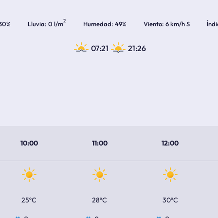
2
30%
Lluvia
0 l/m
Humedad
49%
Viento
6 km/h S
Índ
07:21
21:26
10:00
11:00
12:00
25ºC
28ºC
30ºC