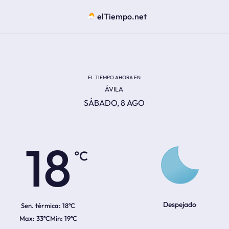
elTiempo.net
EL TIEMPO AHORA EN
ÁVILA
SÁBADO, 8 AGO
ºC
18
Despejado
Sen. térmica:
18ºC
33ºC
19ºC