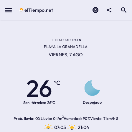
Contacto
compartir
Open search
Menu
elTiempo.net
EL TIEMPO EN LA
Temperatura actual:
Hora de amanecer
Hora de anochecer
EL TIEMPO AHORA EN
PLAYA LA GRANADELLA
VIERNES, 7 AGO
26
ºC
Despejado
Sen. térmica:
26ºC
2
Prob. lluvia
0%
Lluvia
0 l/m
Humedad
90%
Viento
7 km/h S
07:05
21:04