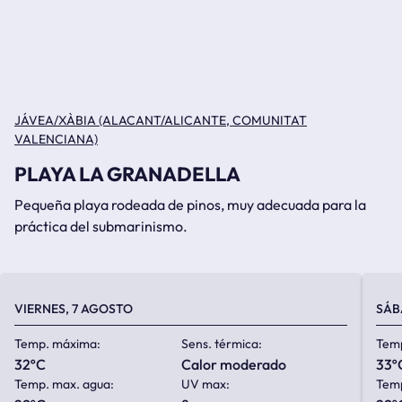
JÁVEA/XÀBIA (ALACANT/ALICANTE, COMUNITAT
VALENCIANA)
PLAYA LA GRANADELLA
Pequeña playa rodeada de pinos, muy adecuada para la
práctica del submarinismo.
VIERNES, 7 AGOSTO
SÁB
Temp. máxima:
Sens. térmica:
Tem
32ºC
calor moderado
33º
Temp. max. agua:
UV max:
Temp