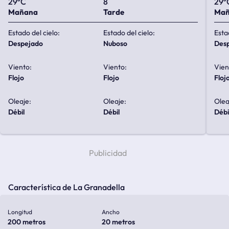
29ºC
8
29º
Mañana
Tarde
Ma
Estado del cielo:
Estado del cielo:
Esta
despejado
nuboso
de
Viento:
Viento:
Vien
flojo
flojo
floj
Oleaje:
Oleaje:
Olea
débil
débil
débi
Característica de La Granadella
Longitud
Ancho
200 metros
20 metros