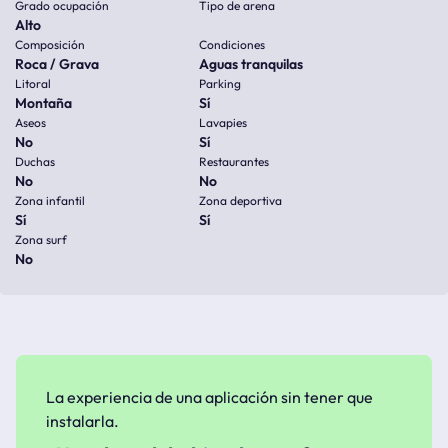
Grado ocupación
Tipo de arena
Alto
Composición
Condiciones
Roca / Grava
Aguas tranquilas
Litoral
Parking
Montaña
Sí
Aseos
Lavapies
No
Sí
Duchas
Restaurantes
No
No
Zona infantil
Zona deportiva
Sí
Sí
Zona surf
No
La experiencia de una aplicación sin tener que
instalarla.