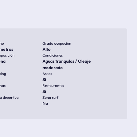
ho
Grado ocupación
metros
Alto
posición
Condiciones
ena
Aguas tranquilas / Oleaje
moderado
king
Aseos
Sí
has
Restaurantes
Sí
a deportiva
Zona surf
No