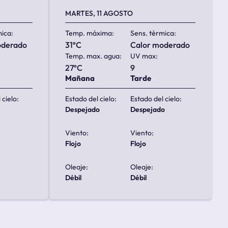
MARTES, 11 AGOSTO
mica:
Temp. máxima:
Sens. térmica:
oderado
31ºC
calor moderado
Temp. max. agua:
UV max:
27ºC
9
Mañana
Tarde
 cielo:
Estado del cielo:
Estado del cielo:
despejado
despejado
Viento:
Viento:
flojo
flojo
Oleaje:
Oleaje:
débil
débil