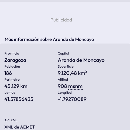
Más información sobre Aranda de Moncayo
Provincia
Capital
Zaragoza
Aranda de Moncayo
Población
Superficie
2
186
9.120,48 km
Perímetro
Altitud
45.129 km
908
msnm
Latitud
Longitud
41.57856435
-1.79270089
API XML
XML de AEMET