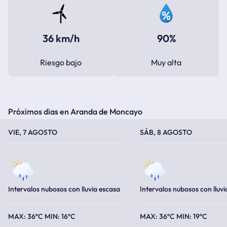
36 km/h
90%
Riesgo bajo
Muy alta
Próximos dias en Aranda de Moncayo
TEMPERATURA MÁXIMA
TEMPERATURA MÍNIMA
TEMPERATURA MÁXIMA
TEMPERATURA MÍNIMA
VIE, 7 AGOSTO
SÁB, 8 AGOSTO
Intervalos nubosos con lluvia escasa
Intervalos nubosos con lluvi
36ºC
16ºC
36ºC
19ºC