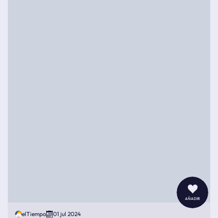
añadir
elTiempo
01 jul 2024