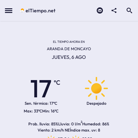
Contacto
compartir
Open search
Menu
elTiempo.net
Temperatura actual:
Temperatura máxima:
Temperatura mínima:
Hora de amanecer
Hora de anochecer
EL TIEMPO AHORA EN
ARANDA DE MONCAYO
JUEVES, 6 AGO
17
ºC
Sen. térmica:
17ºC
Despejado
33ºC
16ºC
2
Prob. lluvia
85%
Lluvia
0 l/m
Humedad
86%
Viento
2 km/h NE
Índice max. uv
8