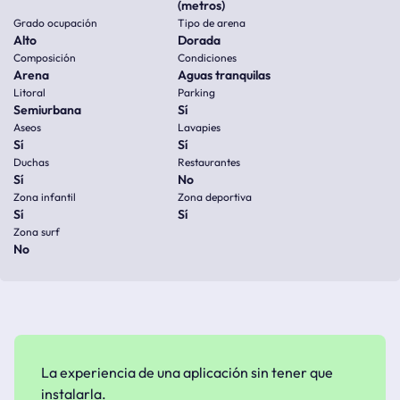
(metros)
Grado ocupación
Tipo de arena
Alto
Dorada
Composición
Condiciones
Arena
Aguas tranquilas
Litoral
Parking
Semiurbana
Sí
Aseos
Lavapies
Sí
Sí
Duchas
Restaurantes
Sí
No
Zona infantil
Zona deportiva
Sí
Sí
Zona surf
No
La experiencia de una aplicación sin tener que
instalarla.