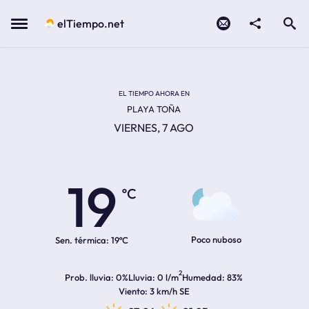
Contacto
compartir
Open search
Menu
elTiempo.net
EL TIEMPO EN LA
Temperatura actual:
Hora de amanecer
Hora de anochecer
EL TIEMPO AHORA EN
PLAYA TOÑA
VIERNES, 7 AGO
19
ºC
Poco nuboso
Sen. térmica:
19ºC
2
Prob. lluvia
0%
Lluvia
0 l/m
Humedad
83%
Viento
3 km/h SE