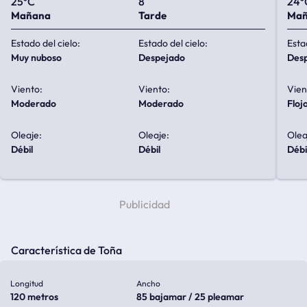
25ºC
8
24º
Mañana
Tarde
Ma
Estado del cielo:
Estado del cielo:
Esta
muy nuboso
despejado
de
Viento:
Viento:
Vien
moderado
moderado
floj
Oleaje:
Oleaje:
Olea
débil
débil
débi
Característica de Toña
Longitud
Ancho
120 metros
85 bajamar / 25 pleamar