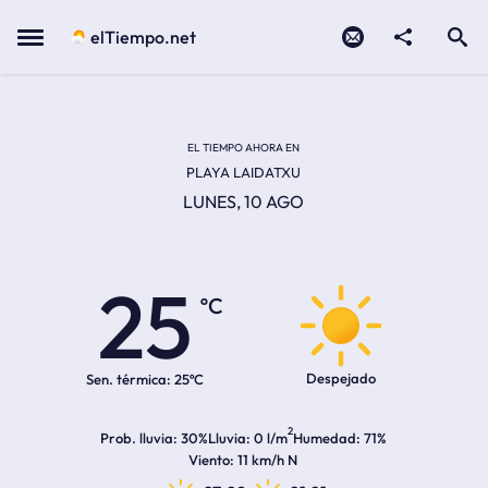
Contacto
compartir
Open search
Menu
elTiempo.net
EL TIEMPO EN LA
Temperatura actual:
Hora de amanecer
Hora de anochecer
EL TIEMPO AHORA EN
PLAYA LAIDATXU
LUNES, 10 AGO
25
ºC
Despejado
Sen. térmica:
25ºC
2
Prob. lluvia
30%
Lluvia
0 l/m
Humedad
71%
Viento
11 km/h N