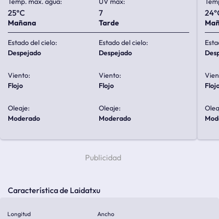
Temp. max. agua:
UV max:
Temp
25ºC
7
24º
Mañana
Tarde
Ma
Estado del cielo:
Estado del cielo:
Esta
despejado
despejado
de
Viento:
Viento:
Vien
flojo
flojo
floj
Oleaje:
Oleaje:
Olea
moderado
moderado
mo
Característica de Laidatxu
Longitud
Ancho