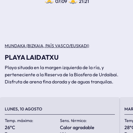
07:09
21:21
MUNDAKA (BIZKAIA, PAÍS VASCO/EUSKADI)
PLAYA LAIDATXU
Playa situada en la margen izquierda de la ría, y
perteneciente a la Reserva de la Biosfera de Urdaibai.
Disfruta de arena fina dorada y de aguas tranquilas.
LUNES, 10 AGOSTO
MAR
Temp. máxima:
Sens. térmica:
Tem
26ºC
calor agradable
28º