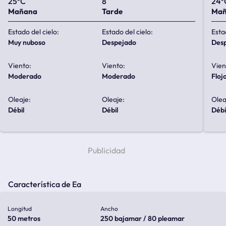
25ºC
8
24º
Mañana
Tarde
Ma
Estado del cielo:
Estado del cielo:
Esta
muy nuboso
despejado
de
Viento:
Viento:
Vien
moderado
moderado
floj
Oleaje:
Oleaje:
Olea
débil
débil
débi
Característica de Ea
Longitud
Ancho
50 metros
250 bajamar / 80 pleamar