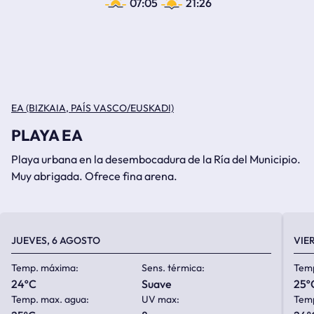
07:05
21:26
EA (BIZKAIA, PAÍS VASCO/EUSKADI)
PLAYA EA
Playa urbana en la desembocadura de la Ría del Municipio.
Muy abrigada. Ofrece fina arena.
JUEVES, 6 AGOSTO
VIE
Temp. máxima:
Sens. térmica:
Tem
24ºC
suave
25º
Temp. max. agua:
UV max:
Temp