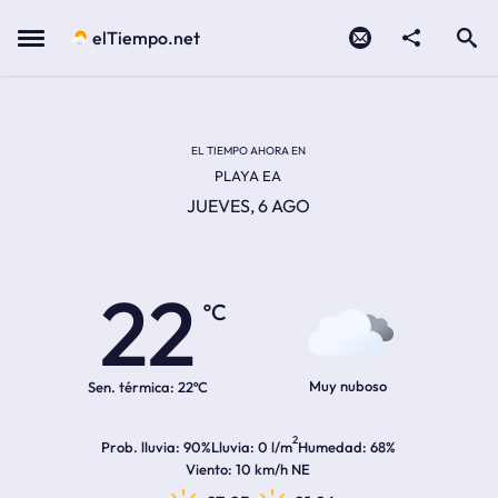
Contacto
compartir
Open search
Menu
elTiempo.net
EL TIEMPO EN LA
Temperatura actual:
Hora de amanecer
Hora de anochecer
EL TIEMPO AHORA EN
PLAYA EA
JUEVES, 6 AGO
22
ºC
Muy nuboso
Sen. térmica:
22ºC
2
Prob. lluvia
90%
Lluvia
0 l/m
Humedad
68%
Viento
10 km/h NE