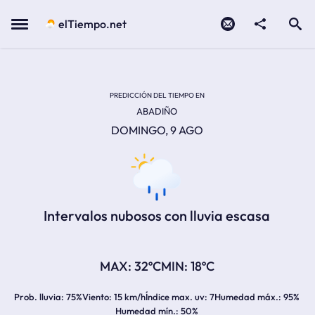
Contacto
compartir
Open search
Menu
elTiempo.net
TEMPERATURA MÁXIMA:
TEMPERATURA MÍNIMA:
PREDICCIÓN DEL TIEMPO EN
ABADIÑO
DOMINGO, 9 AGO
Intervalos nubosos con lluvia escasa
32ºC
18ºC
Prob. lluvia
75%
Viento
15 km/h
Índice max. uv
7
Humedad máx.
95%
Humedad mín.
50%