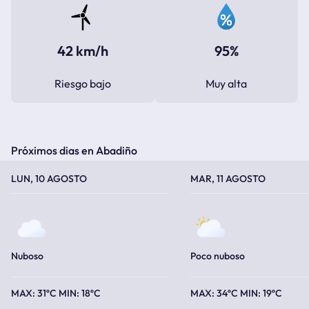
42 km/h
95%
Riesgo bajo
Muy alta
Próximos dias en Abadiño
TEMPERATURA MÁXIMA
TEMPERATURA MÍNIMA
TEMPERATURA MÁXIMA
TEMPERATURA MÍNIMA
LUN, 10 AGOSTO
MAR, 11 AGOSTO
Nuboso
Poco nuboso
31ºC
18ºC
34ºC
19ºC