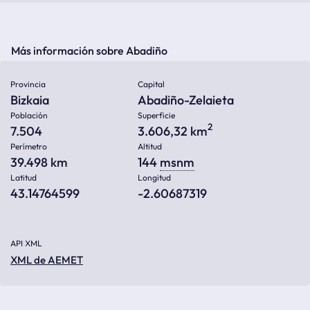
Más información sobre Abadiño
Provincia
Capital
Bizkaia
Abadiño-Zelaieta
Población
Superficie
2
7.504
3.606,32 km
Perímetro
Altitud
39.498 km
144
msnm
Latitud
Longitud
43.14764599
-2.60687319
API XML
XML de AEMET