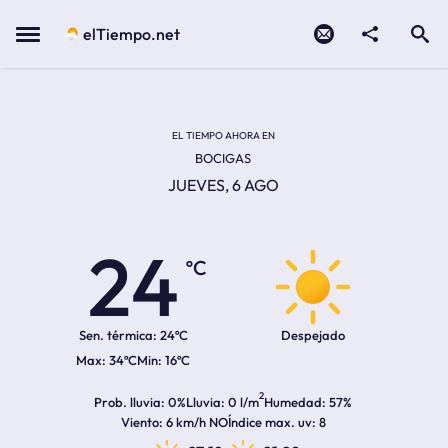
Contacto
compartir
Open search
Menu
elTiempo.net
Temperatura actual:
Temperatura máxima:
Temperatura mínima:
Hora de amanecer
Hora de anochecer
EL TIEMPO AHORA EN
BOCIGAS
JUEVES, 6 AGO
24
ºC
Sen. térmica:
24ºC
Despejado
34ºC
16ºC
2
Prob. lluvia
0%
Lluvia
0 l/m
Humedad
57%
Viento
6 km/h NO
Índice max. uv
8