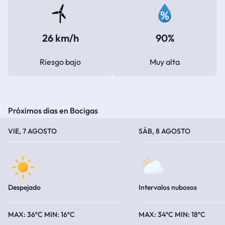
26 km/h
90%
Riesgo bajo
Muy alta
Próximos dias en Bocigas
TEMPERATURA MÁXIMA
TEMPERATURA MÍNIMA
TEMPERATURA MÁXIMA
TEMPERATURA MÍNIMA
VIE, 7 AGOSTO
SÁB, 8 AGOSTO
Despejado
Intervalos nubosos
36ºC
16ºC
34ºC
18ºC