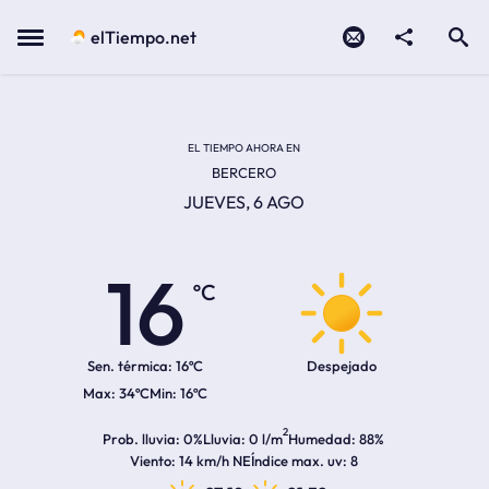
Contacto
compartir
Open search
Menu
elTiempo.net
Temperatura actual:
Temperatura máxima:
Temperatura mínima:
Hora de amanecer
Hora de anochecer
EL TIEMPO AHORA EN
BERCERO
JUEVES, 6 AGO
16
ºC
Sen. térmica:
16ºC
Despejado
34ºC
16ºC
2
Prob. lluvia
0%
Lluvia
0 l/m
Humedad
88%
Viento
14 km/h NE
Índice max. uv
8