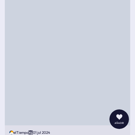
añadir
elTiempo
01 jul 2024