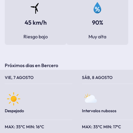
45 km/h
90%
Riesgo bajo
Muy alta
Próximos dias en Bercero
TEMPERATURA MÁXIMA
TEMPERATURA MÍNIMA
TEMPERATURA MÁXIMA
TEMPERATURA MÍNIMA
VIE, 7 AGOSTO
SÁB, 8 AGOSTO
Despejado
Intervalos nubosos
35ºC
16ºC
35ºC
17ºC