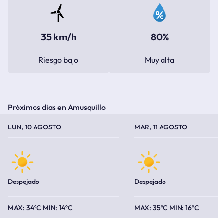
35 km/h
80%
Riesgo bajo
Muy alta
Próximos dias en Amusquillo
TEMPERATURA MÁXIMA
TEMPERATURA MÍNIMA
TEMPERATURA MÁXIMA
TEMPERATURA MÍNIMA
LUN, 10 AGOSTO
MAR, 11 AGOSTO
Despejado
Despejado
34ºC
14ºC
35ºC
16ºC