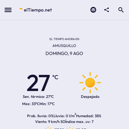
Contacto
compartir
Open search
Menu
elTiempo.net
Temperatura actual:
Temperatura máxima:
Temperatura mínima:
Hora de amanecer
Hora de anochecer
EL TIEMPO AHORA EN
AMUSQUILLO
DOMINGO, 9 AGO
27
ºC
Sen. térmica:
27ºC
Despejado
33ºC
17ºC
2
Prob. lluvia
0%
Lluvia
0 l/m
Humedad
38%
Viento
9 km/h SO
Índice max. uv
7