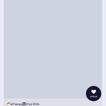
añadir
elTiempo
01 jul 2024