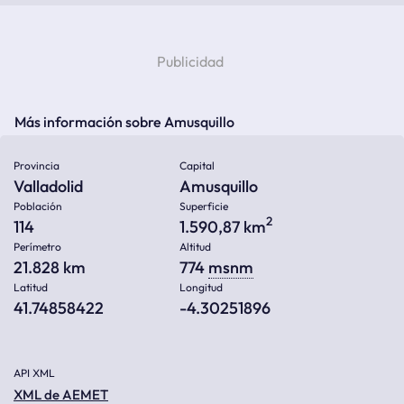
Más información sobre Amusquillo
Provincia
Capital
Valladolid
Amusquillo
Población
Superficie
2
114
1.590,87 km
Perímetro
Altitud
21.828 km
774
msnm
Latitud
Longitud
41.74858422
-4.30251896
API XML
XML de AEMET