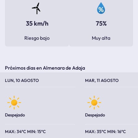
35 km/h
75%
Riesgo bajo
Muy alta
Próximos dias en Almenara de Adaja
TEMPERATURA MÁXIMA
TEMPERATURA MÍNIMA
TEMPERATURA MÁXIMA
TEMPERATURA MÍNIMA
LUN, 10 AGOSTO
MAR, 11 AGOSTO
Despejado
Despejado
34ºC
15ºC
35ºC
16ºC