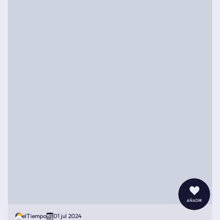
añadir
elTiempo
01 jul 2024