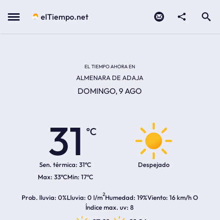
Contacto
compartir
Open search
Menu
elTiempo.net
Temperatura actual:
Temperatura máxima:
Temperatura mínima:
Hora de amanecer
Hora de anochecer
EL TIEMPO AHORA EN
ALMENARA DE ADAJA
DOMINGO, 9 AGO
31
ºC
Sen. térmica:
31ºC
Despejado
33ºC
17ºC
2
Prob. lluvia
0%
Lluvia
0 l/m
Humedad
19%
Viento
16 km/h O
Índice max. uv
8