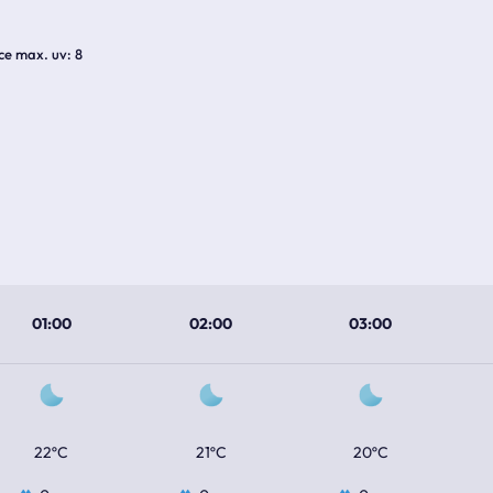
ice max. uv
8
01:00
02:00
03:00
22ºC
21ºC
20ºC