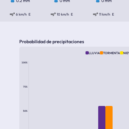
0.2 mm
0 mm
0 mm
6 km/h
E
10 km/h
E
11 km/h
E
Probabilidad de precipitaciones
LLUVIA
TORMENTA
NIE
100%
75%
50%