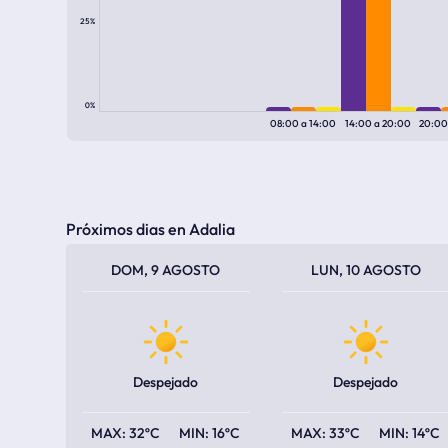
25%
0%
08:00
a
14:00
14:00
a
20:00
20:0
Próximos dias en Adalia
TEMPERATURA MÁXIMA
TEMPERATURA MÍNIMA
TEMPERATURA MÁXIMA
TEMPERATURA MÍNIMA
DOM, 9 AGOSTO
LUN, 10 AGOSTO
Despejado
Despejado
32ºC
16ºC
33ºC
14ºC