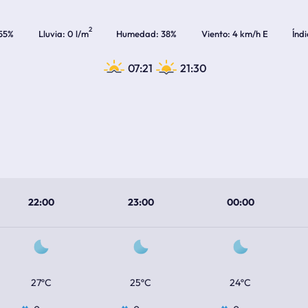
2
55%
Lluvia
0 l/m
Humedad
38%
Viento
4 km/h E
Índ
07:21
21:30
22:00
23:00
00:00
27ºC
25ºC
24ºC