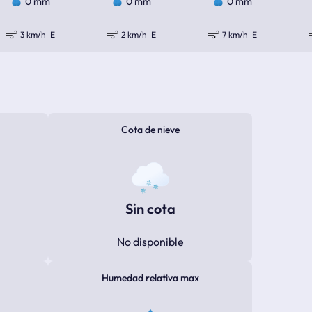
0 mm
0 mm
0 mm
3 km/h
E
2 km/h
E
7 km/h
E
Cota de nieve
Sin cota
No disponible
Humedad relativa max