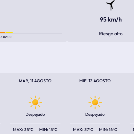
95 km/h
Riesgo alto
0
a
02:00
TEMPERATURA MÁXIMA
TEMPERATURA MÍNIMA
TEMPERATURA MÁXIMA
TEMPERATURA MÍNIMA
TEM
TEM
MAR, 11 AGOSTO
MIE, 12 AGOSTO
Despejado
Despejado
35ºC
15ºC
37ºC
16ºC