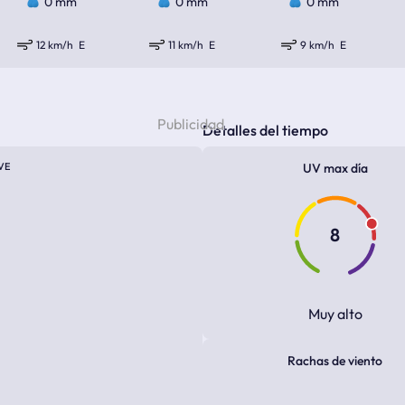
0 mm
0 mm
0 mm
12 km/h
E
11 km/h
E
9 km/h
E
Detalles del tiempo
VE
UV max día
8
Muy alto
Rachas de viento