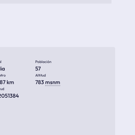
l
Población
ia
57
etro
Altitud
087 km
783
msnm
tud
12051384