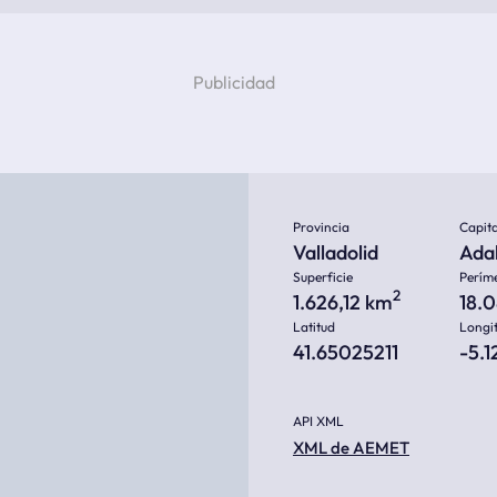
Provincia
Capita
Valladolid
Adal
Superficie
Perím
2
1.626,12 km
18.
Latitud
Longi
41.65025211
-5.
API XML
XML de AEMET