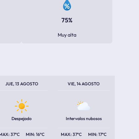
75%
Muy alta
PERATURA MÁXIMA
PERATURA MÍNIMA
TEMPERATURA MÁXIMA
TEMPERATURA MÍNIMA
JUE, 13 AGOSTO
VIE, 14 AGOSTO
Despejado
Intervalos nubosos
37ºC
16ºC
37ºC
17ºC