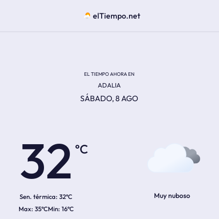
elTiempo.net
EL TIEMPO AHORA EN
ADALIA
SÁBADO, 8 AGO
ºC
32
Muy nuboso
Sen. térmica:
32ºC
35ºC
16ºC