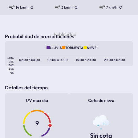
14 km/h
O
3 km/h
O
7 km/h
O
Probabilidad de precipitaciones
LLUVIA
TORMENTA
NIEVE
100%
02:00
a
08:00
08:00
a
14:00
14:00
a
20:00
20:00
a
02:00
75%
50%
25%
0%
Detalles del tiempo
UV max día
Cota de nieve
9
Sin cota