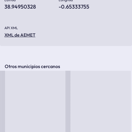
38.94950328
-0.65333755
API XML
XML de AEMET
Otros municipios cercanos