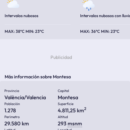
Intervalos nubosos
Intervalos nubosos con lluvi
38ºC
23ºC
36ºC
23ºC
Más información sobre Montesa
Provincia
Capital
València/Valencia
Montesa
Población
Superficie
2
1.278
4.811,25 km
Perímetro
Altitud
29.580 km
293
msnm
Latitud
Longitud