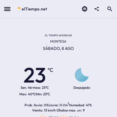
Contacto
compartir
Open search
Menu
elTiempo.net
Temperatura actual:
Temperatura máxima:
Temperatura mínima:
Hora de amanecer
Hora de anochecer
EL TIEMPO AHORA EN
MONTESA
SÁBADO, 8 AGO
23
ºC
Sen. térmica:
23ºC
Despejado
40ºC
23ºC
2
Prob. lluvia
0%
Lluvia
0 l/m
Humedad
47%
Viento
13 km/h O
Índice max. uv
9