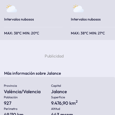
Intervalos nubosos
Intervalos nubosos
38ºC
20ºC
38ºC
21ºC
Más información sobre Jalance
Provincia
Capital
València/Valencia
Jalance
Población
Superficie
2
927
9.476,90 km
Perímetro
Altitud
49.110 km
443
msnm