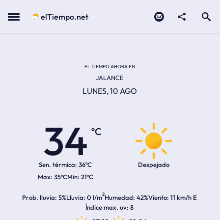
Contacto
compartir
Open search
Menu
elTiempo.net
Temperatura actual:
Temperatura máxima:
Temperatura mínima:
Hora de amanecer
Hora de anochecer
EL TIEMPO AHORA EN
JALANCE
LUNES, 10 AGO
34
ºC
Sen. térmica:
36ºC
Despejado
35ºC
21ºC
2
Prob. lluvia
5%
Lluvia
0 l/m
Humedad
42%
Viento
11 km/h E
Índice max. uv
8