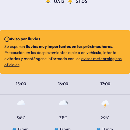
07:12
21:06
Aviso por lluvias
Se esperan
lluvias muy importantes en las próximas horas
.
Precaución en los desplazamientos a pie o en vehículo, intente
evitarlos y manténgase informado con los
avisos meteorológicos
oficiales
.
15:00
16:00
17:00
34ºC
31ºC
29ºC
0 mm
0 mm
11 mm