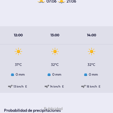
07:06
21:06
12:00
13:00
14:00
31ºC
32ºC
32ºC
0 mm
0 mm
0 mm
13 km/h
E
14 km/h
E
18 km/h
E
Probabilidad de precipitaciones