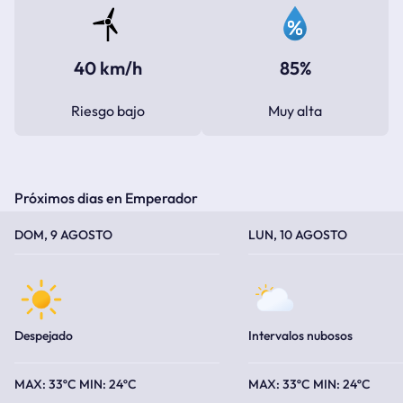
40 km/h
85%
Riesgo bajo
Muy alta
Próximos dias en Emperador
TEMPERATURA MÁXIMA
TEMPERATURA MÍNIMA
TEMPERATURA MÁXIMA
TEMPERATURA MÍNIMA
DOM, 9 AGOSTO
LUN, 10 AGOSTO
Despejado
Intervalos nubosos
33ºC
24ºC
33ºC
24ºC