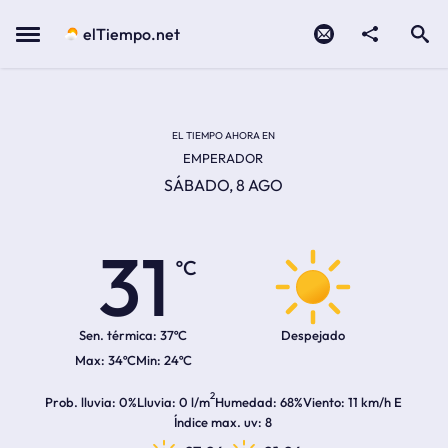
Contacto
compartir
Open search
Menu
elTiempo.net
Temperatura actual:
Temperatura máxima:
Temperatura mínima:
Hora de amanecer
Hora de anochecer
EL TIEMPO AHORA EN
EMPERADOR
SÁBADO, 8 AGO
31
ºC
Sen. térmica:
37ºC
Despejado
34ºC
24ºC
2
Prob. lluvia
0%
Lluvia
0 l/m
Humedad
68%
Viento
11 km/h E
Índice max. uv
8